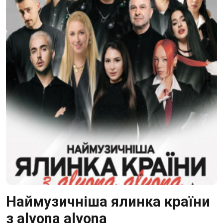
Наймузичніша ялинка країни
з alyona alyona