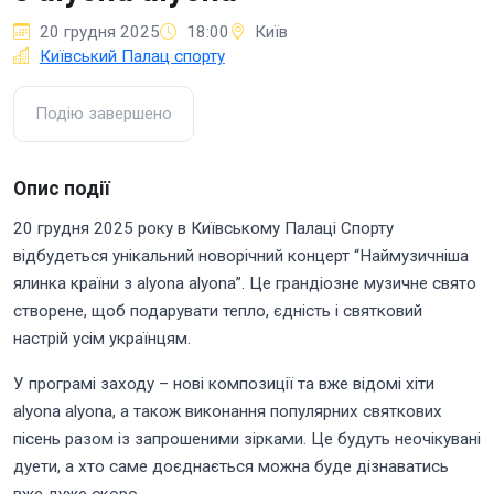
20 грудня 2025
18:00
Київ
Київський Палац спорту
Подію завершено
Опис події
20 грудня 2025 року в Київському Палаці Спорту
відбудеться унікальний новорічний концерт “Наймузичніша
ялинка країни з alyona alyona”. Це грандіозне музичне свято
створене, щоб подарувати тепло, єдність і святковий
настрій усім українцям.
У програмі заходу – нові композиції та вже відомі хіти
alyona alyona, а також виконання популярних святкових
пісень разом із запрошеними зірками. Це будуть неочікувані
дуети, а хто саме доєднається можна буде дізнаватись
вже дуже скоро.