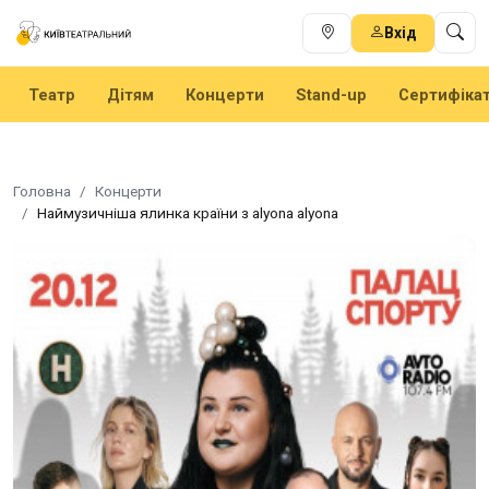
Вхід
Театр
Дітям
Концерти
Stand-up
Сертифіка
Головна
Концерти
Наймузичніша ялинка країни з alyona alyona