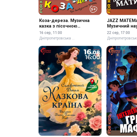
Коза-дереза. Музична
JAZZ МАТЕМ
казка з пісочною
Музичний на
анімацією 3+
всієї родини
16 сер, 11:00
22 сер, 17:00
Дніпропетровська …
Дніпропетровськ