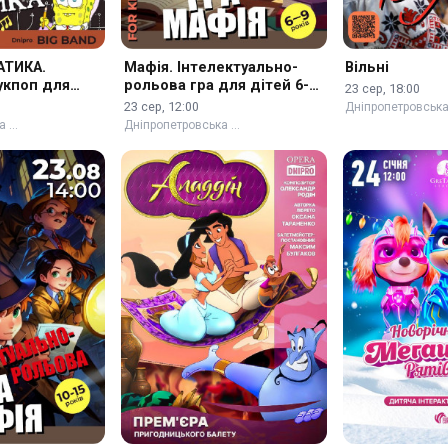
АТИКА.
Мафія. Інтелектуально-
Вільні
укпоп для
рольова гра для дітей 6-8
23 сер, 18:00
років
23 сер, 12:00
Дніпропетровськ
а …
Дніпропетровська …