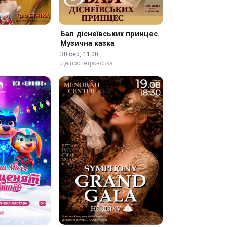
Бал діснеївських принцес.
Музична казка
30 сер, 11:00
а …
Дніпропетровська …