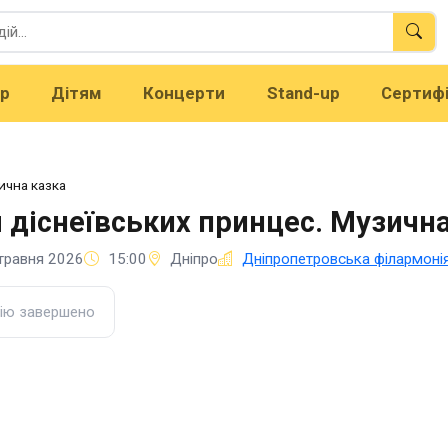
тр
Дітям
Концерти
Stand-up
Сертиф
ична казка
 діснеївських принцес. Музична
травня 2026
15:00
Дніпро
Дніпропетровська філармонія 
ію завершено