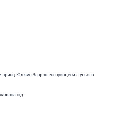
м принц Юджин.Запрошені принцеси з усього
ована під...