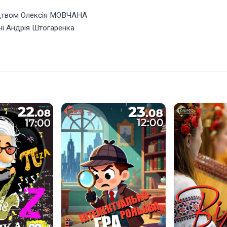
ицтвом Олексія МОВЧАНА
ні Андрія Штогаренка