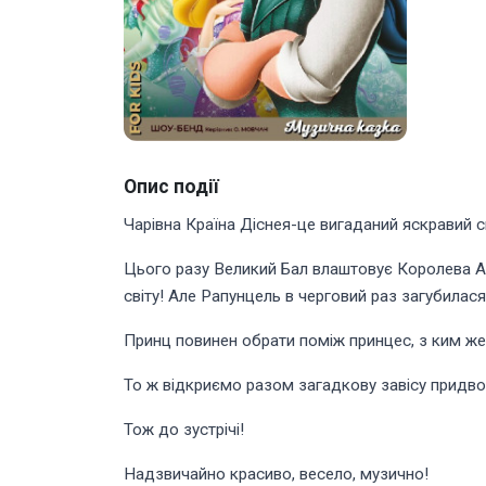
Опис події
Чарівна Країна Діснея-це вигаданий яскравий св
Цього разу Великий Бал влаштовує Королева А
світу! Але Рапунцель в черговий раз загубилас
Принц повинен обрати поміж принцес, з ким же в
То ж відкриємо разом загадкову завісу придво
Тож до зустрічі!
Надзвичайно красиво, весело, музично!