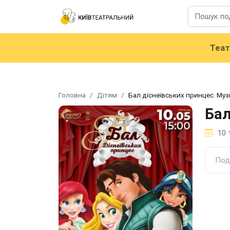
Теа
Головна
Дітям
Бал діснеївських принцес. Муз
Бал
10 
Под