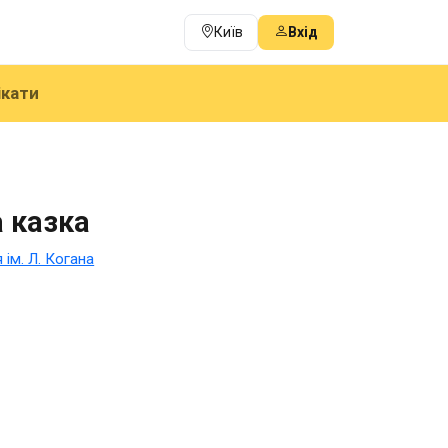
Київ
Вхід
ікати
 казка
ім. Л. Когана