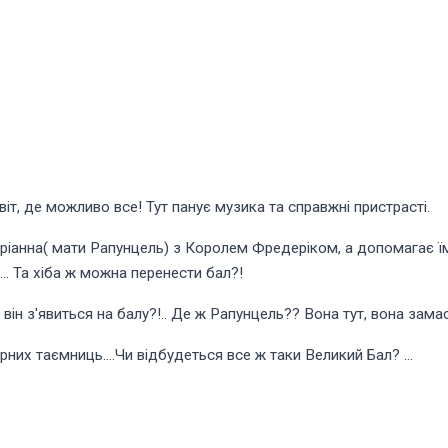
іт, де можливо все! Тут панує музика та справжні пристрасті.
ріанна( мати Рапунцель) з Королем Фредеріком, а допомагає ї
я… Та хіба ж можна перенести бал?!
ін з'явиться на балу?!.. Де ж Рапунцель?? Вона тут, вона замаск
рних таємниць….Чи відбудеться все ж таки Великий Бал? …