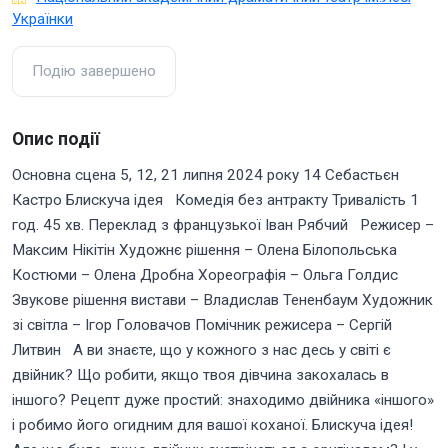
Українки
Подію завершено
Опис події
Основна сцена 5, 12, 21 липня 2024 року 14 Себастьєн
Кастро Блискуча ідея Комедія без антракту Тривалість 1
год. 45 хв. Переклад з французької Іван Рябчий Режисер –
Максим Нікітін Художнє рішення – Олена Білопольська
Костюми – Олена Дробна Хореографія – Ольга Голдис
Звукове рішення вистави – Владислав Тененбаум Художник
зі світла – Ігор Головачов Помічник режисера – Сергій
Литвин А ви знаєте, що у кожного з нас десь у світі є
двійник? Що робити, якщо твоя дівчина закохалась в
іншого? Рецепт дуже простий: знаходимо двійника «іншого»
і робимо його огидним для вашої коханої. Блискуча ідея!