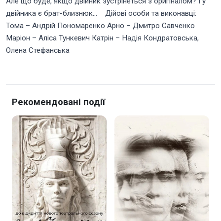
Але що буде, якщо двійник зустрінеться з оригіналом? І у
двійника є брат-близнюк… Дійові особи та виконавці:
Тома – Андрій Пономаренко Арно – Дмитро Савченко
Маріон – Аліса Тункевич Катрін – Надія Кондратовська,
Олена Стефанська
Рекомендовані події