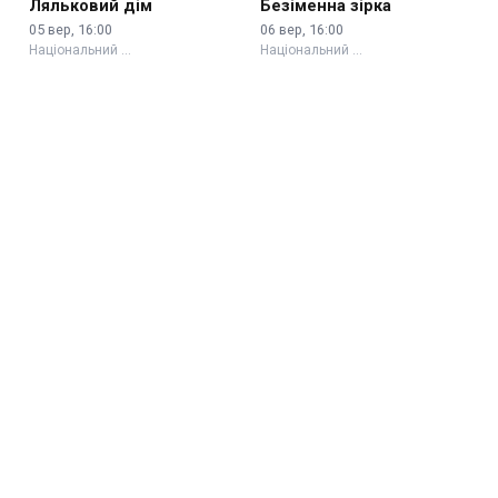
Ляльковий дім
Безіменна зірка
05 вер, 16:00
06 вер, 16:00
Національний …
Національний …
Три кохання
Сніг у квітні
07 вер, 18:30
07 сер, 18:00
Національний …
Київський …