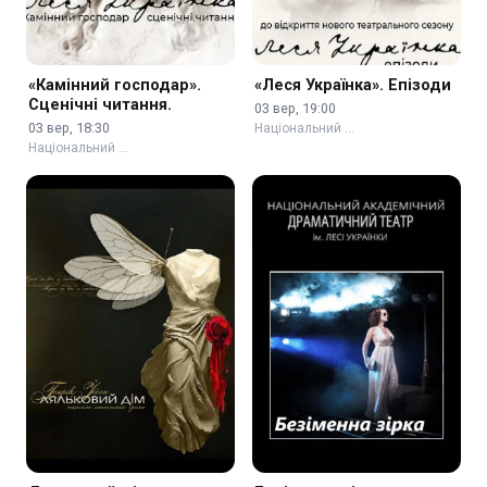
«Камінний господар».
«Леся Українка». Епізоди
Сценічні читання.
03 вер, 19:00
03 вер, 18:30
Національний …
Національний …