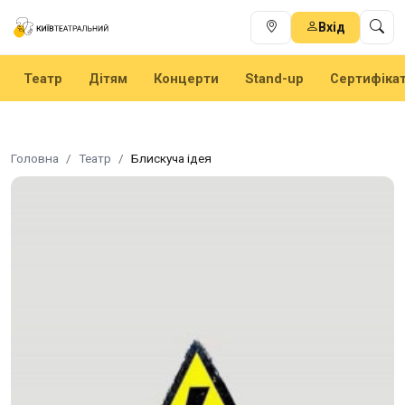
Вхід
Театр
Дітям
Концерти
Stand-up
Сертифіка
Головна
Театр
Блискуча ідея