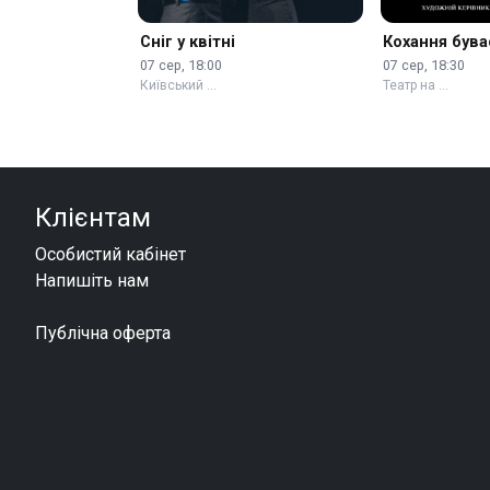
Сніг у квітні
Кохання бува
07 сер, 18:00
07 сер, 18:30
Київський …
Театр на …
Клієнтам
Особистий кабінет
Напишіть нам
Публічна оферта