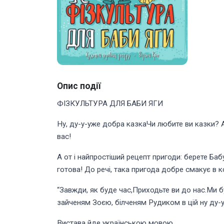
Опис події
ФІЗКУЛЬТУРА ДЛЯ БАБИ ЯГИ
Ну, ду-у-уже добра казкаЧи любите ви казки? А
вас!
А от і найпростіший рецепт пригоди: берете Баб
готова! До речі, така пригода добре смакує в к
“Завжди, як буде час,Приходьте ви до нас.Ми б
зайченям Зоєю, білченям Рудиком в цій ну ду-у
Вистава йде українською мовою.