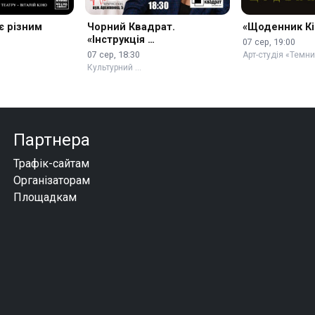
є різним
Чорний Квадрат.
«Щоденник Кіс
«Інструкція …
07 сер, 19:00
07 сер, 18:30
Арт-студія «Темни
Культурний …
Партнера
Трафік-сайтам
Організаторам
Площадкам