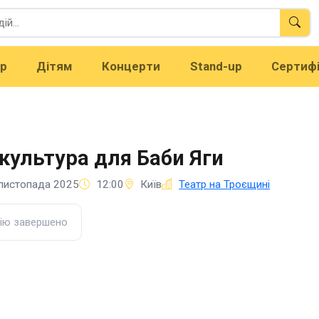
тр
Дітям
Концерти
Stand-up
Сертиф
культура для Баби Яги
листопада 2025
12:00
Київ
Театр на Троєщині
ію завершено