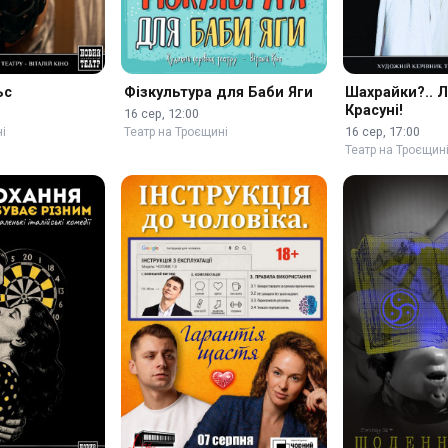
ьс
Фізкультура для Баби Яги
Шахрайки?.. Л
Красуні!
16 сер, 12:00
16 сер, 17:00
і
Театр на Троєщині
Театр на Троєщин