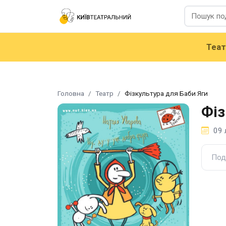
Теа
Головна
Театр
Фізкультура для Баби Яги
Фіз
09 
Под