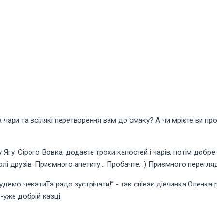
 чари та всілякі перетворення вам до смаку? А чи мрієте ви пр
у Ягу, Сірого Вовка, додаєте трохи капостей і чарів, потім добр
олі друзів. Приємного апетиту… Пробачте. :) Приємного перегля
удемо чекатиТа радо зустрічати!” - так співає дівчинка Оленка
-уже добрій казці.