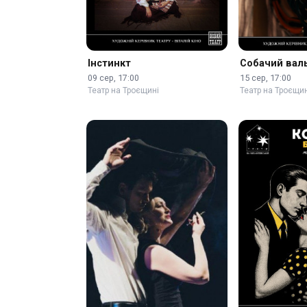
Інстинкт
Собачий вал
09 сер, 17:00
15 сер, 17:00
Театр на Троєщині
Театр на Троєщин