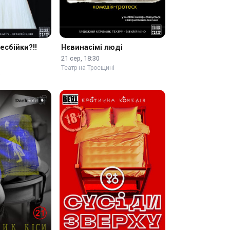
есбійки?!!
Нєвинасімі люді
21 сер, 18:30
Театр на Троєщині
і