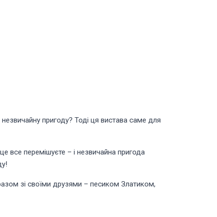
о незвичайну пригоду? Тоді ця вистава саме для
е це все перемішуєте – і незвичайна пригода
ду!
 разом зі своїми друзями – песиком Златиком,