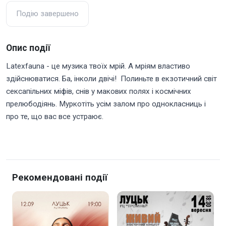
Подію завершено
Опис події
Latexfauna - це музика твоїх мрій. А мріям властиво
здійснюватися. Ба, інколи двічі! Полиньте в екзотичний світ
сексапільних міфів, снів у макових полях і космічних
прелюбодіянь. Муркотіть усім залом про однокласниць і
про те, що вас все устраює.
Рекомендовані події