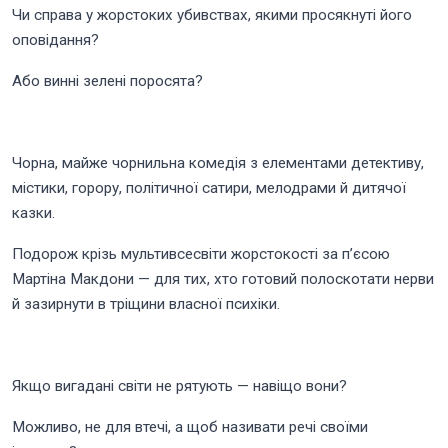
Чи справа у жорстоких убивствах, якими просякнуті його
оповідання?
Або винні зелені поросята?
Чорна, майже чорнильна комедія з елементами детективу,
містики, горору, політичної сатири, мелодрами й дитячої
казки.
Подорож крізь мультивсесвіти жорстокості за п’єсою
Мартіна Макдони — для тих, хто готовий полоскотати нерви
й зазирнути в тріщини власної психіки.
Якщо вигадані світи не рятують — навіщо вони?
Можливо, не для втечі, а щоб називати речі своїми