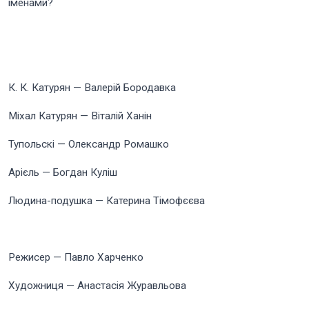
іменами?
К. К. Катурян — Валерій Бородавка
Міхал Катурян — Віталій Ханін
Тупольскі — Олександр Ромашко
Арієль — Богдан Куліш
Людина-подушка — Катерина Тімофєєва
Режисер — Павло Харченко
Художниця — Анастасія Журавльова