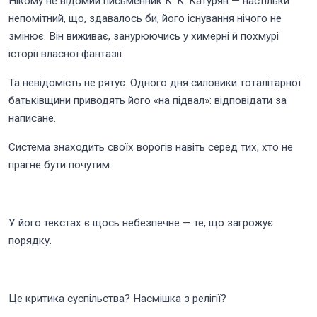
Нікому не відомий письменник К. К. Катурян — настільки
непомітний, що, здавалось би, його існування нічого не
змінює. Він виживає, занурюючись у химерні й похмурі
історії власної фантазії.
Та невідомість не рятує. Одного дня силовики тоталітарної
батьківщини приводять його «на підвал»: відповідати за
написане.
Система знаходить своїх ворогів навіть серед тих, хто не
прагне бути почутим.
У його текстах є щось небезпечне — те, що загрожує
порядку.
Це критика суспільства? Насмішка з релігії?