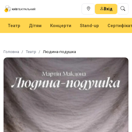
Вхід
Театр
Дітям
Концерти
Stand-up
Сертифіка
Головна
Театр
Людина-подушка