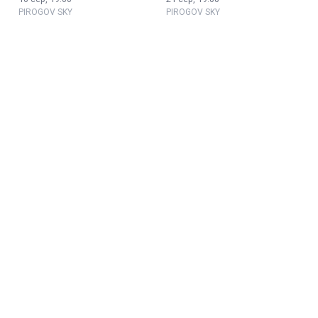
PIROGOV SKY
PIROGOV SKY
DREVO
Концерт «Symphonic
2000s Vibes»
28 сер, 19:00
09 сер, 19:00
PIROGOV SKY
ВДПУ ім. М. Коцюбинського