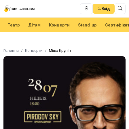
Вхід
Театр
Дітям
Концерти
Stand-up
Сертифіка
Головна
Концерти
Міша Крупін