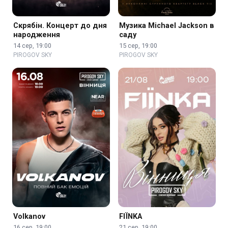
Скрябін. Концерт до дня
Музика Michael Jackson в
народження
саду
14 сер, 19:00
15 сер, 19:00
PIROGOV SKY
PIROGOV SKY
Volkanov
FIЇNKA
16 сер, 19:00
21 сер, 19:00