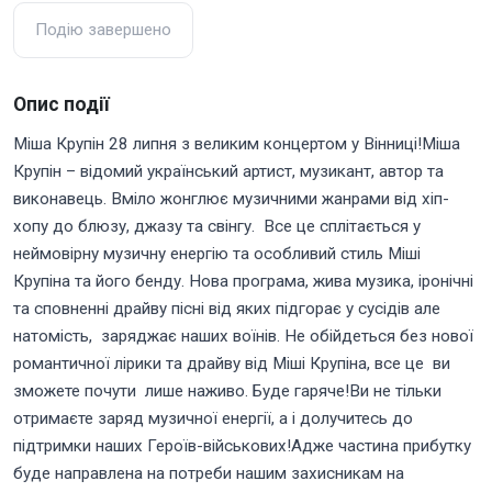
Подію завершено
Опис події
Міша Крупін 28 липня з великим концертом у Вінниці!Міша
Крупін – відомий український артист, музикант, автор та
виконавець. Вміло жонглює музичними жанрами від хіп-
хопу до блюзу, джазу та свінгу. Все це сплітається у
неймовірну музичну енергію та особливий стиль Міші
Крупіна та його бенду. Нова програма, жива музика, іронічні
та сповненні драйву пісні від яких підгорає у сусідів але
натомість, заряджає наших воїнів. Не обійдеться без нової
романтичної лірики та драйву від Міші Крупіна, все це ви
зможете почути лише наживо. Буде гаряче!Ви не тільки
отримаєте заряд музичної енергії, а і долучитесь до
підтримки наших Героїв-військових!Адже частина прибутку
буде направлена на потреби нашим захисникам на