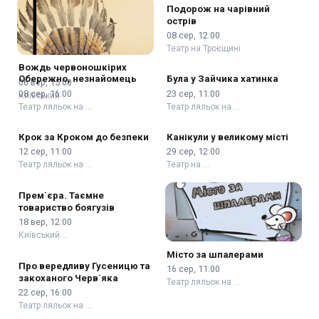
Подорож на чарівний
острів
08 сер, 12:00
Театр на Троєщині
Вождь червоношкірих
Обережно, незнайомець
Була у Зайчика хатинка
06 вер, 15:00
08 сер, 16:00
23 сер, 11:00
Київський …
Театр ляльок на …
Театр ляльок на …
Крок за Кроком до безпеки
Канікули у великому місті
12 сер, 11:00
29 сер, 12:00
Театр ляльок на …
Театр на …
Прем`єра. Таємне
товариство боягузів
18 вер, 12:00
Київський …
Місто за шпалерами
Про вередливу Гусеницю та
16 сер, 11:00
закоханого Черв`яка
Театр ляльок на …
22 сер, 16:00
Театр ляльок на …