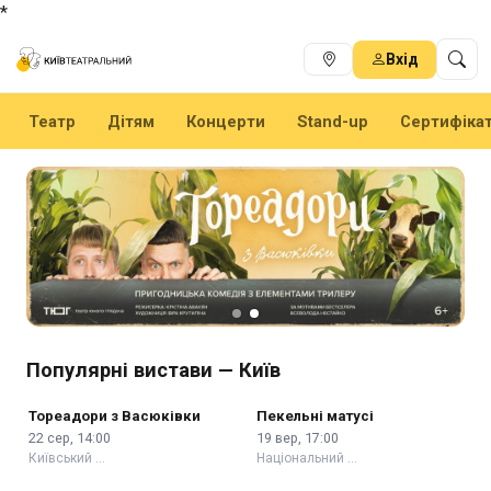
*
Вхід
Театр
Дітям
Концерти
Stand-up
Сертифіка
Популярні вистави — Київ
Тореадори з Васюківки
Пекельні матусі
22 сер, 14:00
19 вер, 17:00
Київський …
Національний …