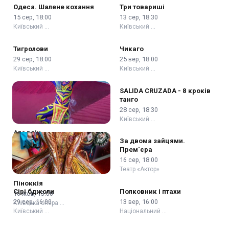
Одеса. Шалене кохання
Три товариші
15 сер, 18:00
13 сер, 18:30
Київський …
Київський …
Тигролови
Чикаго
29 сер, 18:00
25 вер, 18:00
Київський …
Київський …
SALIDA CRUZADA - 8 кроків
танго
28 сер, 18:30
Київський …
Аладдін
За двома зайцями.
30 жов, 13:00
Прем`єра
Київська опера …
16 сер, 18:00
Театр «Актор»
Піноккія
Сірі бджоли
Полковник і птахи
16 жов, 13:00
29 сер, 16:00
13 вер, 16:00
Київська опера …
Київський …
Національний …