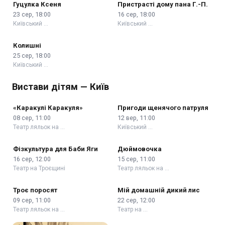
Гуцулка Ксеня
Пристрасті дому пана Г.-П.
23 сер, 18:00
16 сер, 18:00
Київський …
Київський …
Колишні
25 сер, 18:00
Київський …
Вистави дітям — Київ
«Каракулі Каракуля»
Пригоди щенячого патруля
08 сер, 11:00
12 вер, 11:00
Театр ляльок на …
Київський …
Фізкультура для Баби Яги
Дюймовочка
16 сер, 12:00
15 сер, 11:00
Театр на Троєщині
Театр ляльок на …
Троє поросят
Мій домашній дикий лис
09 сер, 11:00
22 сер, 12:00
Театр ляльок на …
Театр на …