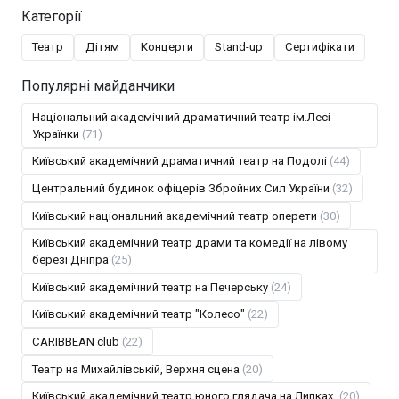
Категорії
Театр
Дітям
Концерти
Stand-up
Сертифікати
Популярні майданчики
Національний академічний драматичний театр ім.Лесі
Українки
(71)
Київський академічний драматичний театр на Подолі
(44)
Центральний будинок офіцерів Збройних Сил України
(32)
Київський національний академічний театр оперети
(30)
Київський академічний театр драми та комедії на лівому
березі Дніпра
(25)
Київський академічний театр на Печерську
(24)
Київський академічний театр "Колесо"
(22)
CARIBBEAN club
(22)
Театр на Михайлівській, Верхня сцена
(20)
Київський академічний театр юного глядача на Липках.
(20)