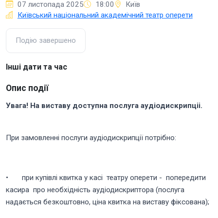
07 листопада 2025
18:00
Київ
Київський національний академічний театр оперети
Подію завершено
Інші дати та час
Опис події
Увага! На виставу доступна послуга аудіодискрипціі.
При замовленні послуги аудіодискрипції потрібно:
• при купівлі квитка у касі театру оперети - попередити
касира про необхідність аудіодискриптора (послуга
надається безкоштовно, ціна квитка на виставу фіксована);