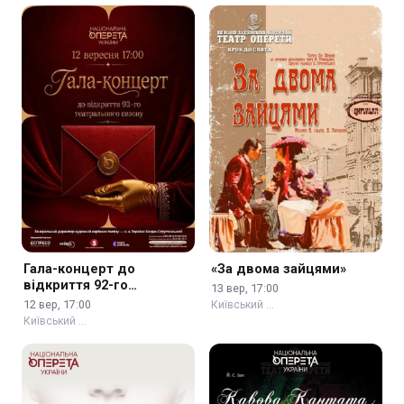
Гала-концерт до
«За двома зайцями»
відкриття 92-го
13 вер, 17:00
театрального сезону
12 вер, 17:00
Київський …
Київський …