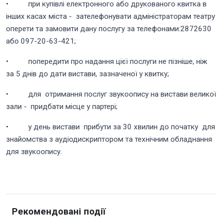
• при купівлі електронного або друкованого квитка в
інших касах міста - зателефонувати адміністраторам театру
оперети та замовити дану послугу за телефонами:2872630
або 097-20-63-421;
• попередити про надання цієї послуги не пізніше, ніж
за 5 днів до дати вистави, зазначеної у квитку;
• для отримання послуг звукоопису на вистави великої
зали - придбати місце у партері;
• у день вистави прибути за 30 хвилин до початку для
знайомства з аудіодискриптором та технічним обладнання
для звукоопису.
Рекомендовані події