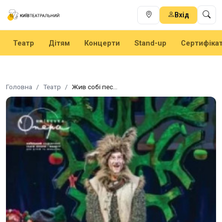
Вхід
Театр
Дітям
Концерти
Stand-up
Сертифіка
Головна
Театр
Жив собі пес...