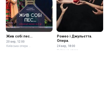
Жив собі пес...
Ромео і Джульєтта.
Опера.
20 вер, 12:00
24 вер, 18:00
Київська опера …
Київська опера …