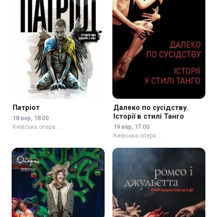
Патріот
Далеко по сусідству.
Історії в стилі Танго
18 вер, 18:00
19 вер, 17:00
Київська опера …
Київська опера …