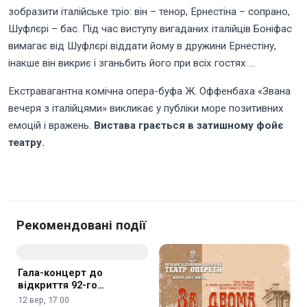
зобразити італійське тріо: він – тенор, Ернестіна – сопрано,
Шуфлєрі – бас. Під час виступу вигаданих італійців Боніфас
вимагає від Шуфлєрі віддати йому в дружини Ернестіну,
інакше він викриє і зганьбить його при всіх гостях …
Екстравагантна комічна опера-буфа Ж. Оффенбаха «Звана
вечеря з італійцями» викликає у публіки море позитивних
емоцій і вражень.
Вистава грається в затишному фойє
театру.
Рекомендовані події