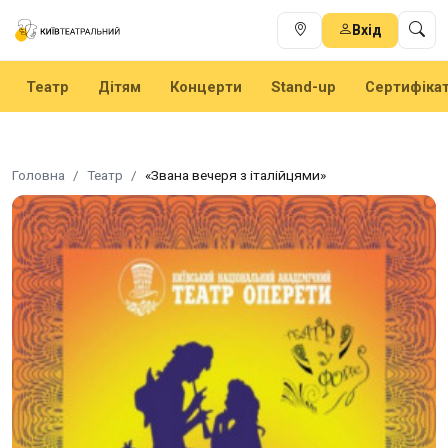
Вхід
Театр
Дітям
Концерти
Stand-up
Сертифіка
Головна
Театр
«Звана вечеря з італійцями»