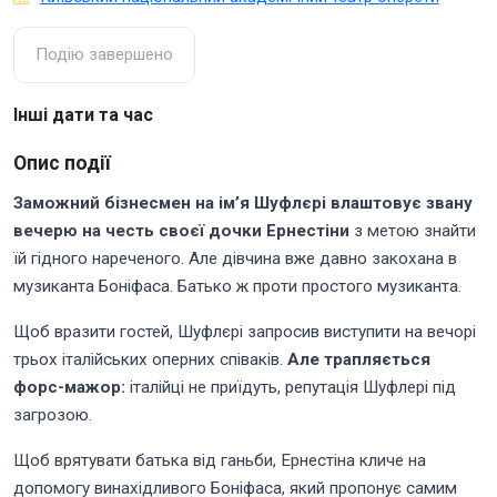
Подію завершено
Інші дати та час
Опис події
Заможний бізнесмен на ім’я Шуфлєрі влаштовує звану
вечерю на честь своєї дочки Ернестіни
з метою знайти
їй гідного нареченого. Але дівчина вже давно закохана в
музиканта Боніфаса. Батько ж проти простого музиканта.
Щоб вразити гостей, Шуфлєрі запросив виступити на вечорі
трьох італійських оперних співаків.
Але трапляється
форс-мажор:
італійці не приїдуть, репутація Шуфлері під
загрозою.
Щоб врятувати батька від ганьби, Ернестіна кличе на
допомогу винахідливого Боніфаса, який пропонує самим