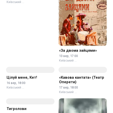
Гала-концерт до
«За двома зайцями»
відкриття 92-го
13 вер, 17:00
театрального сезону
12 вер, 17:00
Київський …
Київський …