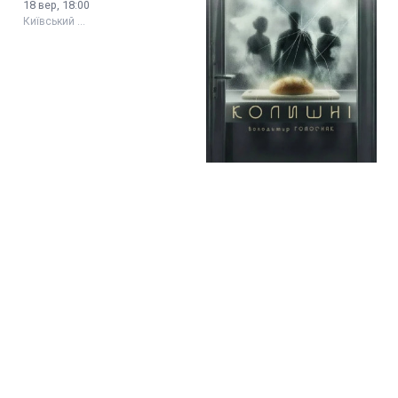
Цілуй мене, Кет!
«Кавова кантата» (Театр
Оперети)
16 вер, 18:00
17 вер, 18:00
Київський …
Київський …