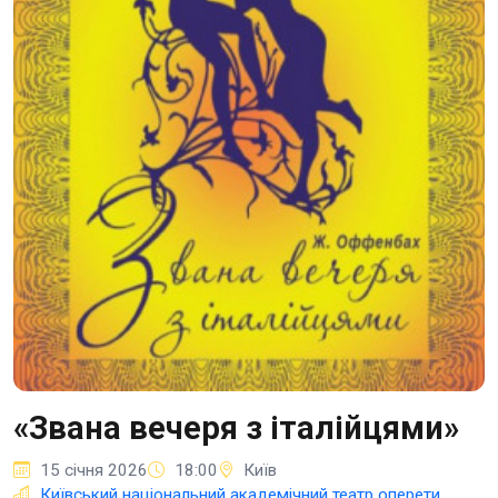
«Звана вечеря з італійцями»
15 січня 2026
18:00
Київ
Київський національний академічний театр оперети