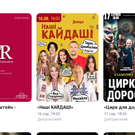
штейн -
«Наші КАЙДАШІ»
«Цирк для до
16 сер, 18:00
17 сер, 18:00
Дніпровський …
Дніпровський …