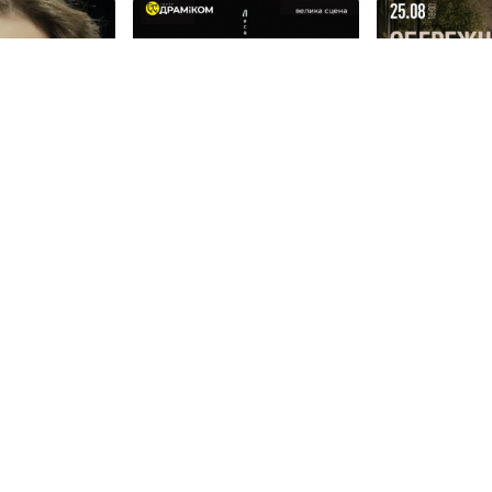
«Лісова пісня»
Вистава: «Об
»»
жінки!!!»
23 сер, 16:00
25 сер, 18:00
Дніпровський …
Дніпровський …