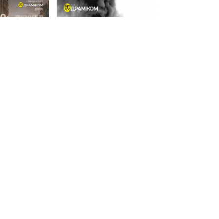
ережно:
«Наприкінці часів»
27 сер, 18:00
Дніпровський …