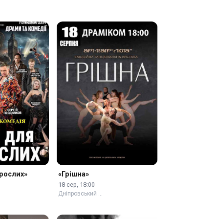
рослих»
«Грішна»
18 сер, 18:00
Дніпровський …