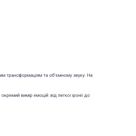
овим трансформаціям та об’ємному звуку. На
 окремий вимір емоцій: від легкої іронії до