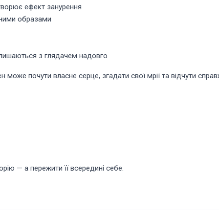
творює ефект занурення
ичними образами
залишаються з глядачем надовго
н може почути власне серце, згадати свої мрії та відчути справ
орію — а пережити її всередині себе.