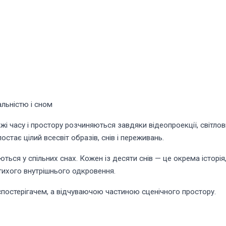
льністю і сном
жі часу і простору розчиняються завдяки відеопроекції, світл
стає цілий всесвіт образів, снів і переживань.
аються у спільних снах. Кожен із десяти снів — це окрема історія,
 тихого внутрішнього одкровення.
спостерігачем, а відчуваючою частиною сценічного простору.