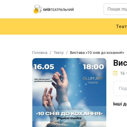
Теа
Головна
Театр
Вистава «10 снів до кохання!»
Вис
16 
Под
Інші д