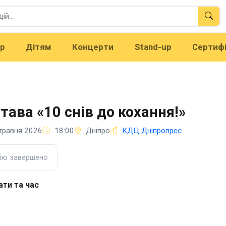
тр
Дітям
Концерти
Stand-up
Сертиф
тава «10 снів до кохання!»
травня 2026
18:00
Дніпро
КДЦ Дніпропрес
ію завершено
ати та час