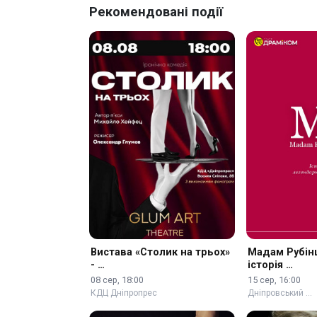
Рекомендовані події
Вистава «Столик на трьох»
Мадам Рубін
- …
історія …
08 сер, 18:00
15 сер, 16:00
КДЦ Дніпропрес
Дніпровський …