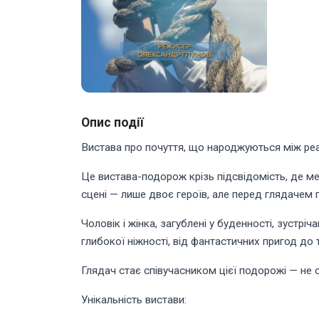
Опис події
Вистава про почуття, що народжуються між реа
Це вистава-подорож крізь підсвідомість, де ме
сцені — лише двоє героїв, але перед глядачем по
Чоловік і жінка, загублені у буденності, зустріч
глибокої ніжності, від фантастичних пригод до
Глядач стає співучасником цієї подорожі — не 
Унікальність вистави: