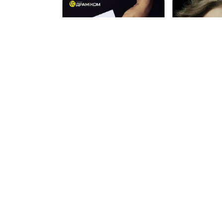
Прем`єра. «P.S. Кохаю
«Всі чоловіки
тебе»
«ЗРАДЖУЮТЬ
20 сер, 18:00
22 сер, 16:00
Дніпровський …
Дніпровський …