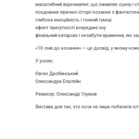
масштабний відеомапінг, що оживляє сцену і с
поєднання ліричної історії кохання з фантаст
глибока емоційність і тонкий гумор
ефект присутності всередині сну
фінальний катарсис і незабутні враження, які 
«10 снів до кохання» — це досвід, у якому коже
У ролях:
Євген Дробинський
Олександра Епштейн
Режисер: Олександр Глумов
Вистава для тих, хто хоче не лише побачити іст