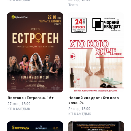
Театр …
Вистава «Естроген» 16+
Чорний квадрат «Хто кого
хоче..?»
27 жов, 18:00
24 вер, 18:00
КП КАМТДМК …
КП КАМТДМК …