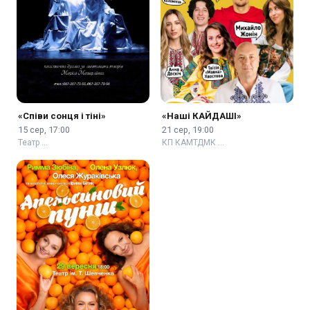
«Співи сонця і тіні»
«Наші КАЙДАШІ»
15 сер, 17:00
21 сер, 19:00
Театр …
КП КАМТДМК …