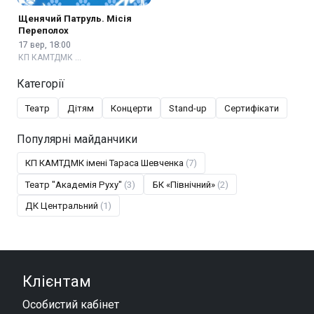
Щенячий Патруль. Місія
Переполох
17 вер, 18:00
КП КАМТДМК …
Категорії
Театр
Дітям
Концерти
Stand-up
Сертифікати
Популярні майданчики
КП КАМТДМК імені Тараса Шевченка
(7)
Театр "Академія Руху"
(3)
БК «Північний»
(2)
ДК Центральний
(1)
Клієнтам
Особистий кабінет