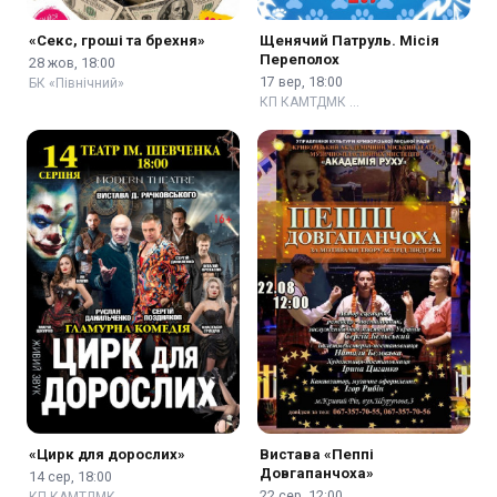
«Секс, гроші та брехня»
Щенячий Патруль. Місія
Переполох
28 жов, 18:00
17 вер, 18:00
БК «Північний»
КП КАМТДМК …
«Цирк для дорослих»
Вистава «Пеппі
Довгапанчоха»
14 сер, 18:00
22 сер, 12:00
КП КАМТДМК …