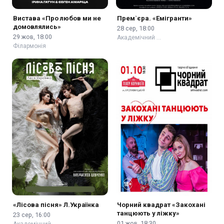
Вистава «Про любов ми не
Прем`єра. «Емігранти»
домовлялись»
28 сер, 18:00
29 жов, 18:00
Академічний …
Філармонія
«Лісова пісня» Л.Українка
Чорний квадрат «Закохані
танцюють у ліжку»
23 сер, 16:00
01 жов, 18:30
Академічний …