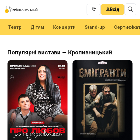
Вхід
Театр
Дітям
Концерти
Stand-up
Сертифіка
Популярні вистави — Кропивницький