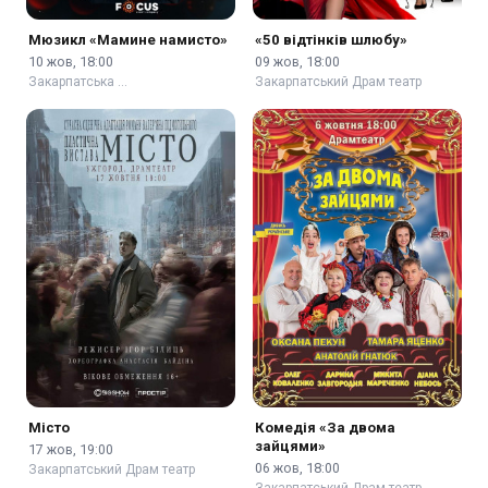
Мюзикл «Мамине намисто»
«50 відтінків шлюбу»
10 жов, 18:00
09 жов, 18:00
Закарпатська …
Закарпатський Драм театр
Місто
Комедія «За двома
зайцями»
17 жов, 19:00
06 жов, 18:00
Закарпатський Драм театр
Закарпатський Драм театр