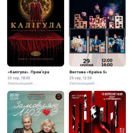
«Калігула». Прем'єра
Вистава «Країна S»
20 сер, 18:00
29 сер, 12:00
Хмельницький …
Хмельницький …