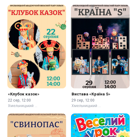
«Клубок казок»
Вистава «Країна S»
22 сер, 12:00
29 сер, 12:00
Хмельницький …
Хмельницький …