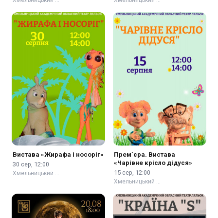
Вистава «Жирафа і носоріг»
Прем`єра. Вистава
«Чарівне крісло дідуся»
30 сер, 12:00
15 сер, 12:00
Хмельницький …
Хмельницький …