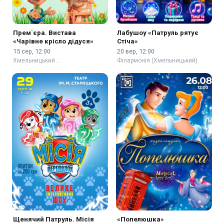
Прем`єра. Вистава
Лабушоу «Патруль рятує
«Чарівне крісло дідуся»
Стіча»
15 сер, 12:00
20 вер, 12:00
Хмельницький …
Філармонія (Хмельницький)
Щенячий Патруль. Місія
«Попелюшка»