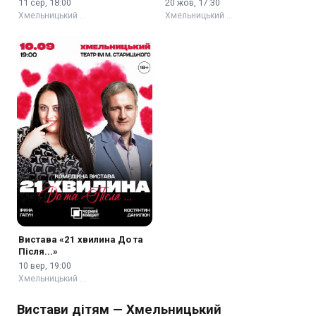
11 сер, 18:00
20 жов, 17:30
Хмельницький …
Хмельницький …
Вистава «21 хвилина До та
Після...»
10 вер, 19:00
Хмельницький …
Вистави дітям — Хмельницький