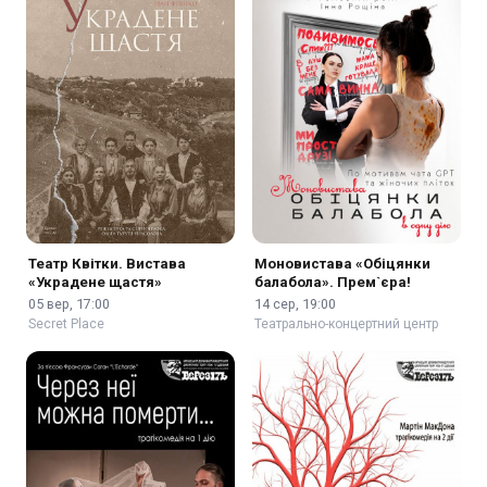
Театр Квітки. Вистава
Моновистава «Обіцянки
«Украдене щастя»
балабола». Прем`єра!
05 вер, 17:00
14 сер, 19:00
Secret Place
Театрально-концертний центр