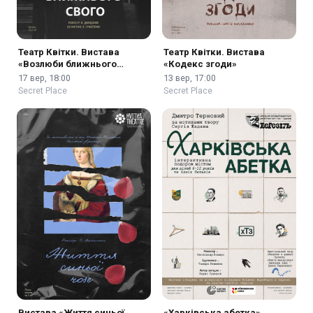
Театр Квітки. Вистава
Театр Квітки. Вистава
«Возлюби ближнього
«Кодекс згоди»
свого»
17 вер, 18:00
13 вер, 17:00
Secret Place
Secret Place
Вистава «Життя синьої
«Харківська абетка»