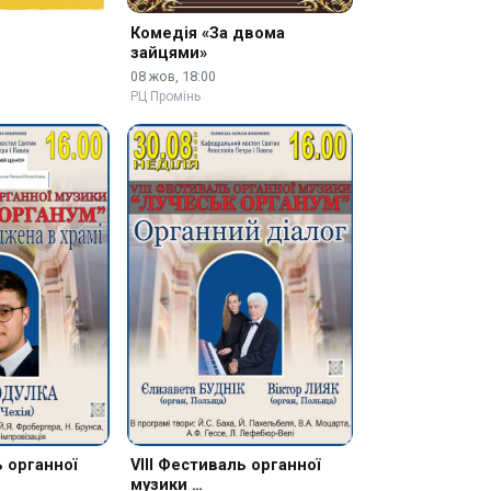
Комедія «За двома
зайцями»
08 жов, 18:00
РЦ Промінь
ь органної
VIII Фестиваль органної
музики …