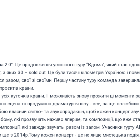
 2.0”. Це продовження успішного туру “Вдома”, який став одн
 з яких 30 – sold out. Це були тисячі кілометрів Україною і пов
я разом, свої зі своїми. Першу частину туру команда завершил
проєктів країни.
з усіх куточків країни. І можливість знову прожити ці моменти 
ана сцена та продумана драматургія шоу - все, за що полюбили
обою власний світло- та звукопродакшн, щоб кожен концерт зву
альбому, які прозвучать наживо вперше, та композиції, що вже с
омпозиції, які завжди звучать разом із залом. Учасники гурт
ще з 2014р.Тому кожен концерт - це не лише мистецька подія, 