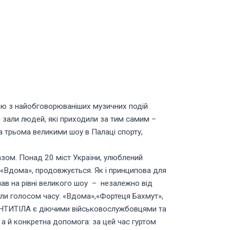
ією з найобговорюваніших музичних подій
ні зали людей, які приходили за тим самим –
а трьома великими шоу в Палаці спорту,
разом. Понад 20 міст України, улюблений
 «Вдома», продовжується. Як і принципова для
чав на рівні великого шоу – незалежно від
тали голосом часу: «Вдома»,«Фортеця Бахмут»,
у АНТИТІЛА є діючими військовослужбовцями та
а й конкретна допомога: за цей час гуртом