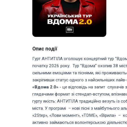
Опис події
Гурт АНТИТІЛА оголошує концертний тур “Вдома
початку 2026 року. Тур “Вдома” охопив 38 міст,
сильними емоціями та піснями, які проживаютьс
закріпивши статус одного з найсильніших лайв-
«Вдома 2.0»
- це відповідь на запит слухачів 
глядачами формат зі стендап-вступом, впізнав
гурту якість: АНТИТІЛА традиційно везуть із с
міста. У програмі – нові пісні з майбутнього 
«2Step», «Лови момент», «TDME», «Вірила» – к
активно займаються волонтерською діяльністю 