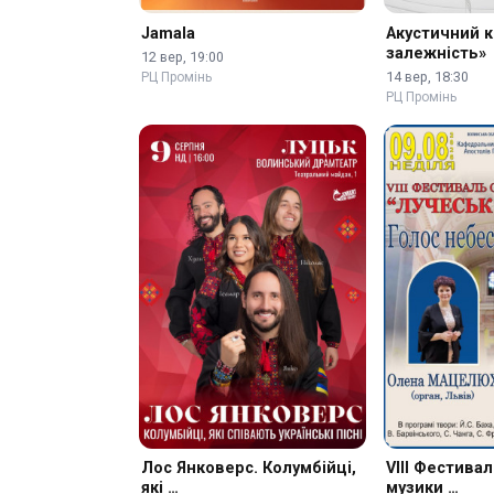
Jamala
Акустичний 
залежність»
12 вер, 19:00
14 вер, 18:30
РЦ Промінь
РЦ Промінь
Лос Янковерс. Колумбійці,
VIII Фестивал
які …
музики …