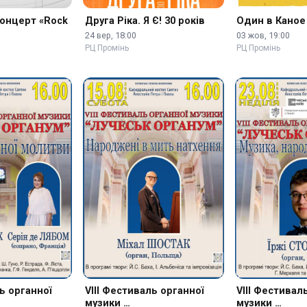
концерт «Rock
Друга Ріка. Я Є! 30 років
Один в Каное
24 вер, 18:00
03 жов, 19:00
РЦ Промінь
РЦ Промінь
ь органної
VIII Фестиваль органної
VIII Фестивал
музики …
музики …