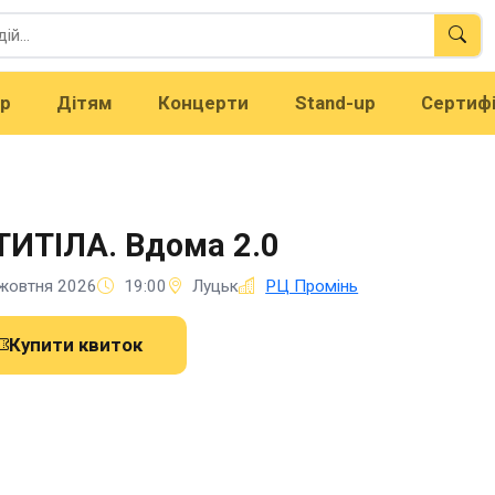
тр
Дітям
Концерти
Stand-up
Сертиф
ИТІЛА. Вдома 2.0
жовтня 2026
19:00
Луцьк
РЦ Промінь
Купити квиток