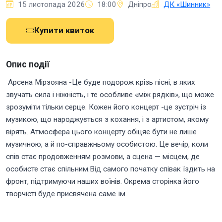
15 листопада 2026
18:00
Дніпро
ДК «Шинник»
Купити квиток
Опис події
Арсена Мірзояна -Це буде подорож крізь пісні, в яких
звучать сила і ніжність, і те особливе «між рядків», що може
зрозуміти тільки серце. Кожен його концерт -це зустріч із
музикою, що народжується з кохання, і з артистом, якому
вірять. Атмосфера цього концерту обіцяє бути не лише
музичною, а й по-справжньому особистою. Це вечір, коли
спів стає продовженням розмови, а сцена — місцем, де
особисте стає спільним.Від самого початку співак їздить на
фронт, підтримуючи наших воїнів. Окрема сторінка його
творчісті буде присвячена саме їм.