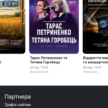
Тарас Петриненко та
Відкриття юв
і
Тетяна Горобець
го концертно
23 сер, 19:00
03 вер, 19:00
Академічний …
Вінницька …
Партнера
Трафік-сайтам