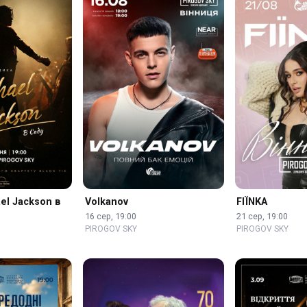
el Jackson в
Volkanov
FIЇNKA
16 сер, 19:00
21 сер, 19:00
PIROGOV SKY
PIROGOV SKY