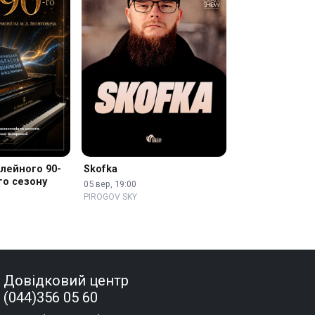
ілейного 90-
Skofka
го сезону
05 вер, 19:00
PIROGOV SKY
Довідковий центр
(044)356 05 60