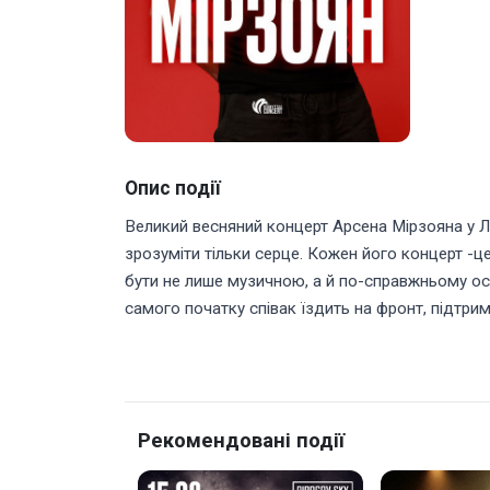
Опис події
Великий весняний концерт Арсена Мірзояна у Льв
зрозуміти тільки серце. Кожен його концерт -ц
бути не лише музичною, а й по-справжньому ос
самого початку співак їздить на фронт, підтрим
Рекомендовані події