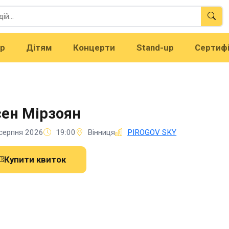
тр
Дітям
Концерти
Stand-up
Сертиф
ен Мірзоян
серпня 2026
19:00
Вінниця
PIROGOV SKY
Купити квиток