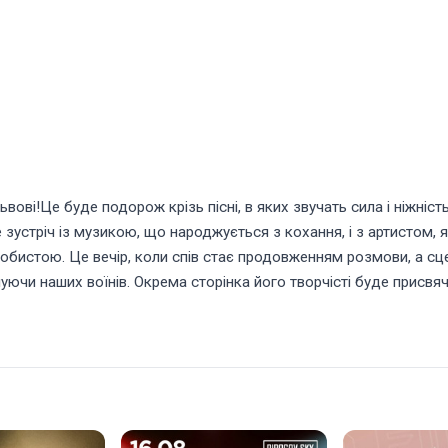
ові!Це буде подорож крізь пісні, в яких звучать сила і ніжність
е зустріч із музикою, що народжується з кохання, і з артистом,
обистою. Це вечір, коли спів стає продовженням розмови, а сце
уючи наших воїнів. Окрема сторінка його творчісті буде присвяч