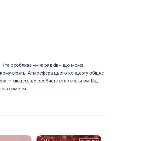
, і те особливе «між рядків», що може
 якому вірять. Атмосфера цього концерту обіцяє
на — місцем, де особисте стає спільним.Від
ена саме їм.