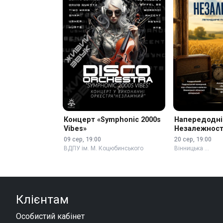
Концерт «Symphonic 2000s
Напередодні
Vibes»
Незалежност
09 сер, 19:00
20 сер, 19:00
ВДПУ ім. М. Коцюбинського
Вінницька …
Клієнтам
Особистий кабінет