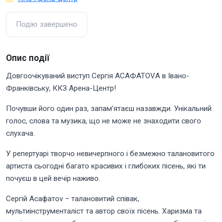
Подію завершено
Опис події
Довгоочікуваний виступ Сергія АСАФАТОVА в Івано-
Франківську, ККЗ Арена-Центр!
Почувши його один раз, запам’ятаєш назавжди. Унікальний
голос, слова та музика, що не може не знаходити свого
слухача.
У репертуарі творчо невичерпного і безмежно талановитого
артиста сьогодні багато красивих і глибоких пісень, які ти
почуєш в цей вечір наживо.
Сергій Асафатоv – талановитий співак,
мультиінструменталіст та автор своїх пісень. Харизма та