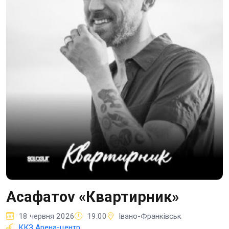
Асафатоv «Квартирник»
18 червня 2026
19:00
Івано-Франківськ
ККЗ Арена-центр