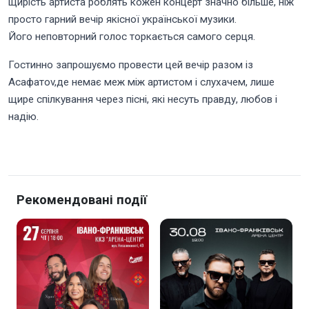
щирість артиста роблять кожен концерт значно більше, ніж
просто гарний вечір якісної української музики.
Його неповторний голос торкається самого серця.
Гостинно запрошуємо провести цей вечір разом із
Асафатоv,де немає меж між артистом і слухачем, лише
щире спілкування через пісні, які несуть правду, любов і
надію.
Рекомендовані події