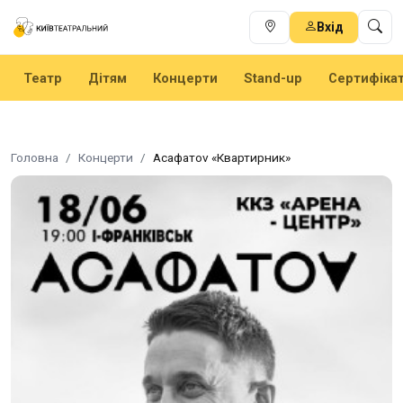
Вхід
Театр
Дітям
Концерти
Stand-up
Сертифіка
Головна
Концерти
Асафатоv «Квартирник»