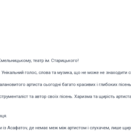
мельницькому, театр ім. Старицького!
 Унікальний голос, слова та музика, що не може не знаходити 
лановитого артиста сьогодні багато красивих і глибоких пісень,
струменталіст та автор своїх пісень. Харизма та щирість артист
.
рця.
із Асафатоv, де немає меж між артистом і слухачем, лише щире с