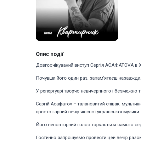
Опис події
Довгоочікуваний виступ Сергія АСАФАТОVА в Х
Почувши його один раз, запам’ятаєш назавжди.
У репертуарі творчо невичерпного і безмежно та
Сергій Асафатоv – талановитий співак, мультиін
просто гарний вечір якісної української музики
Його неповторний голос торкається самого се
Гостинно запрошуємо провести цей вечір разом 