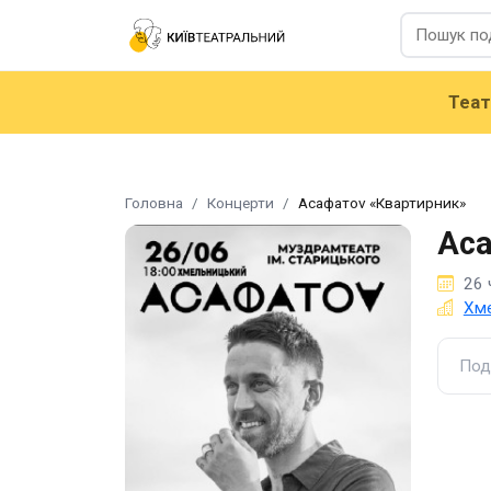
Теа
Головна
Концерти
Асафатоv «Квартирник»
Аса
26 
Хме
Под