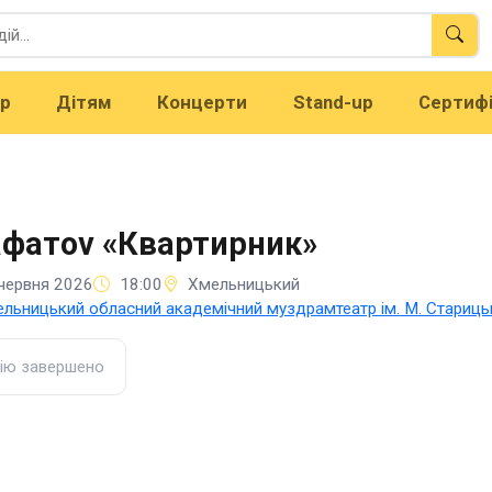
тр
Дітям
Концерти
Stand-up
Сертиф
фатоv «Квартирник»
червня 2026
18:00
Хмельницький
льницький обласний академічний муздрамтеатр ім. М. Стариць
ію завершено