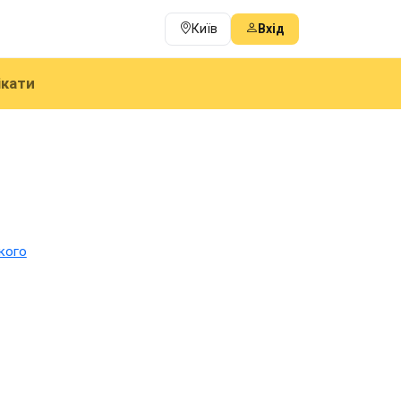
Київ
Вхід
ікати
кого