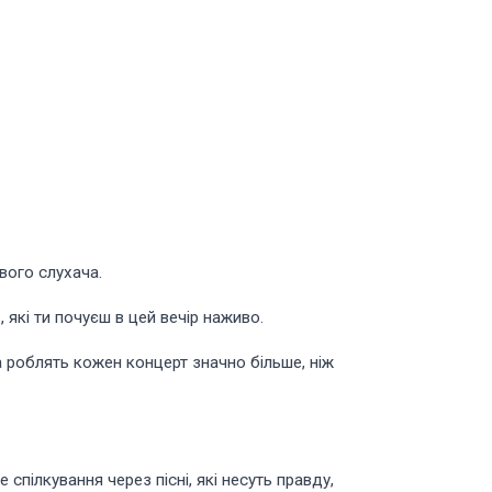
свого слухача.
 які ти почуєш в цей вечір наживо.
а роблять кожен концерт значно більше, ніж
пілкування через пісні, які несуть правду,