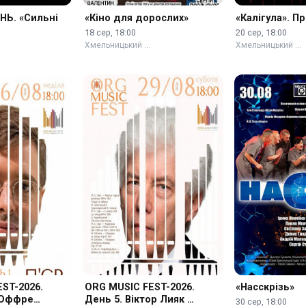
Ь. «Сильні
«Кіно для дорослих»
«Калігула». П
18 сер, 18:00
20 сер, 18:00
Хмельницький …
Хмельницький …
ST-2026.
ORG MUSIC FEST-2026.
«Насскрізь»
 Оффре
День 5. Віктор Лияк …
30 сер, 18:00