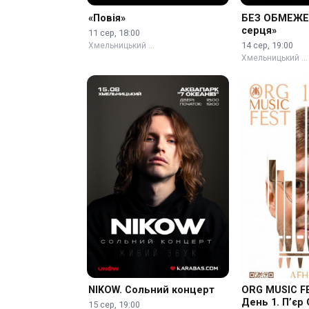
«Повія»
БЕЗ ОБМЕЖЕН
серця»
11 сер, 18:00
14 сер, 19:00
Хмельницький …
Хмельницький …
NIKOW. Сольний концерт
ORG MUSIC FE
День 1. П’єр
15 сер, 19:00