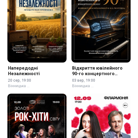
Напередодні
Відкриття ювілейного
Незалежності
90-го концертного
сезону
20 сер, 19:00
03 вер, 19:00
Вінницька …
Вінницька …