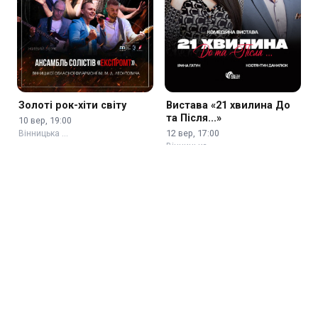
Золоті рок-хіти світу
Вистава «21 хвилина До
та Після...»
10 вер, 19:00
12 вер, 17:00
Вінницька …
Вінницька …