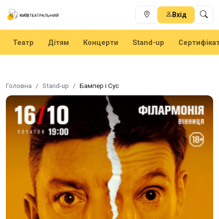
Вхід
Театр
Дітям
Концерти
Stand-up
Сертифіка
Головна
Stand-up
Бампер і Сус