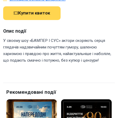
Купити квиток
Опис події
У своєму шоу «БАМПЕР І СУС» актори скоряють серця
глядачів надзвичайним почуттям гумору, шаленою
харизмою і правдою про життя, найактуальніше і наболіле,
що подають смачно і потужно, без купюр і цензури!
Рекомендовані події