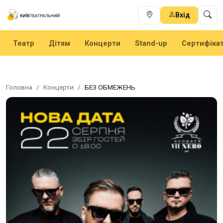
Вхід
Театр
Дітям
Концерти
Stand-up
Сертифіка
Головна
Концерти
БЕЗ ОБМЕЖЕНЬ