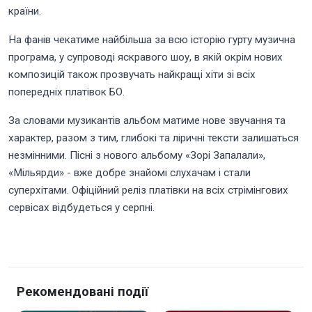
країни.
На фанів чекатиме найбільша за всю історію гурту музична
програма, у супроводі яскравого шоу, в якій окрім нових
композицій також прозвучать найкращі хіти зі всіх
попередніх платівок БО.
За словами музикантiв альбом матиме нове звучання та
характер, разом з тим, глибокі та ліричні тексти залишаться
незмінними. Пicнi з нового альбому «Зорi Запалали»,
«Мiльярди» - вже добре знайомі слухачам і стали
суперхітами. Офiцiйний релiз платiвки на всiх стрімінгових
сервісах вiдбудеться у серпнi.
Рекомендовані події