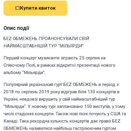
Купити квиток
Опис події
БЕZ ОБМЕЖЕНЬ ПРОАНОНСУВАЛИ СВІЙ
НАЙМАСШТАБНІШІЙ ТУР “МIЛЬЯРДИ"
Перший концерт музиканти зіграють 25 серпня на
Спiвочому Полi, в рамках вiдкритої презентацiї нового
альбому “Мiльярди".
Популярний український гурт БЕZ ОБМЕЖЕНЬ в перiод з
2018 по серпень 2019 року відіграв біля 130 концертів в
Україні, невдовзі вирушить у cвій наймасштабніший тур
"Мільярди". У новому турі заплановано 150 виступів, у тому
числі стадіонні концерти. Також нові пісні почують у США та
Канадi. Така рекордна кiлькiсть концертiв дає право БЕZ
ОБМЕЖЕНЬ називатися найбільш гастрлюючим гуртом