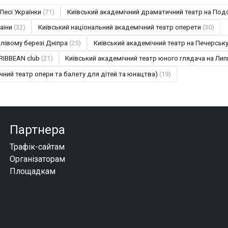
Лесі Українки
(71)
Київський академічний драматичний театр на Под
аїни
(32)
Київський національний академічний театр оперети
(30)
 лівому березі Дніпра
(25)
Київський академічний театр на Печерськ
RIBBEAN club
(21)
Київський академічний театр юного глядача на Лип
чний театр опери та балету для дітей та юнацтва)
(19)
Партнера
Трафік-сайтам
Організаторам
Площадкам