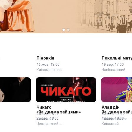
і
Піноккія
Пекельні мату
16 жов, 13:00
19 вер, 17:00
Київська опера …
Національний …
Чикаго
Аладдін
«За двома зайцями»
За двома зай
25 вер, 18:00
30 жов, 13:00
23 сер, 18:00
12 сер, 18:00
Київський …
Київська опера …
Центральний …
Київський …