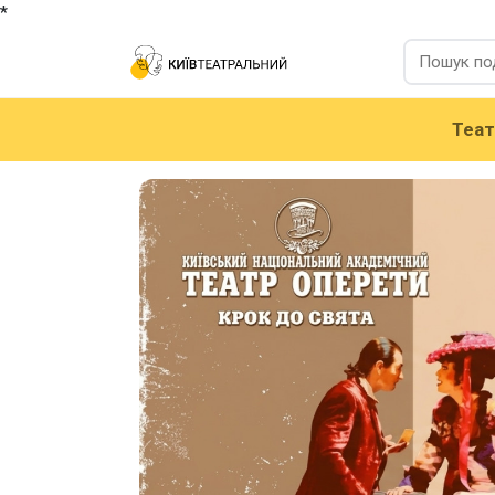
*
Теа