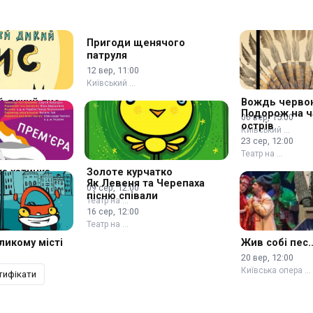
Пригоди щенячого
патруля
12 вер, 11:00
Київський …
й дикий лис
Вождь черво
Подорож на ч
06 вер, 15:00
острів
Київський …
23 сер, 12:00
Театр на …
ка хатинка
Золоте курчатко
Як Левеня та Черепаха
09 сер, 12:00
пісню співали
…
Театр на …
16 сер, 12:00
Театр на …
ликому місті
Жив собі пес..
20 вер, 12:00
Київська опера …
тифікати