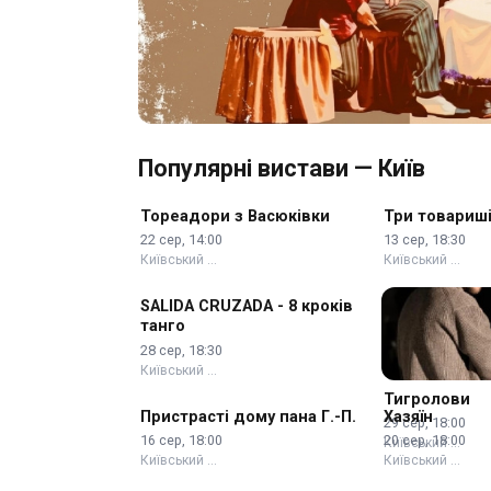
Популярні вистави — Київ
Тореадори з Васюківки
Три товариш
22 сер, 14:00
13 сер, 18:30
Київський …
Київський …
SALIDA CRUZADA - 8 кроків
танго
28 сер, 18:30
Київський …
Тигролови
Пристрасті дому пана Г.-П.
Хазяїн
29 сер, 18:00
16 сер, 18:00
20 сер, 18:00
Київський …
Київський …
Київський …