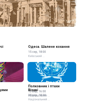
сі
Одеса. Шалене кохання
15 сер, 18:00
Київський …
Полковник і птахи
цями
Візаві
13 вер, 16:00
08 вер, 18:30
Національний …
Національний …