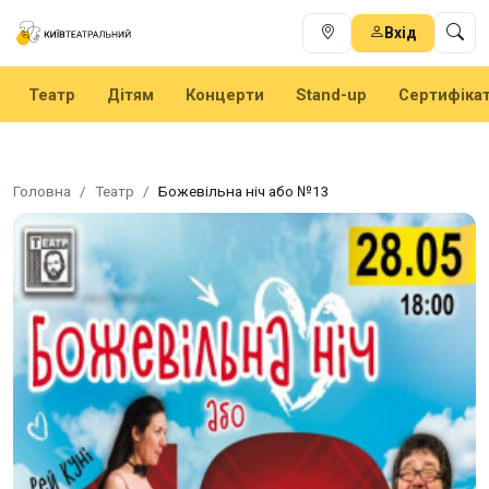
Вхід
Театр
Дітям
Концерти
Stand-up
Сертифіка
Головна
Театр
Божевільна ніч або №13