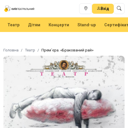
Вхід
Театр
Дітям
Концерти
Stand-up
Сертифіка
Головна
Театр
Прем`єра. «Бракований рай»