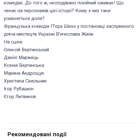
комедію. До того ж, несподівано покійний оживає! Що
чекає на персонажів цієї історії? Кому з них таки
усміхнеться доля?
Французька комедія Пʼєра Шено у постановці заслуженого
діяча мистецтв України Вʼячеслава Жили.
На сцені:
Олексій Вертинський
Даніїл Маржець
Ксенія Вертинська
Марина Андрощук
Христина Сінельник
Ігор Рубашкін
Єгор Литвинов
Рекомендовані події