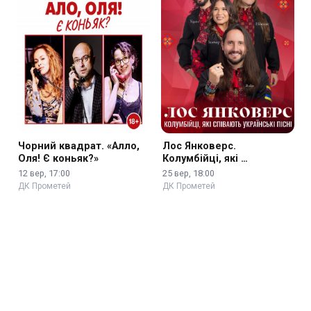
Чорний квадрат. «Алло,
Лос Янковерс.
Оля! Є коньяк?»
Колумбійці, які …
12 вер, 17:00
25 вер, 18:00
ДК Прометей
ДК Прометей