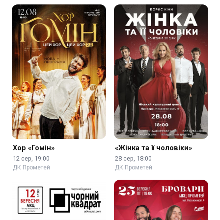
Хор «Гомін»
«Жінка та її чоловіки»
12 сер, 19:00
28 сер, 18:00
ДК Прометей
ДК Прометей