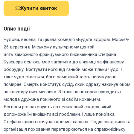
Купити квиток
Опис події
Чудова, весела, та цікава комедія «Будьте здорові, Мосьє!»
26 вересня в Міському культурному центрі!
Зять заможного французького письменника Стефана
Буасьєра ось-ось має загриміти до вʼязниці за фінансову
оборудку. Врятувати його від ганьби може тільки чудо. І
таке чудо стається: його заможний тесть неочікувано
помирає. Смерть констатує сусід, який одразу накинув оком
на квартиру письменника. З Італії на похорон приїздить і
молода дружина покійного зі своїм коханцем.
Всі вони розраховують на величезний спадок, який
допоможе їм вирішити всі проблеми. І лише покоївка
Стефана щиро співчуває кончині хазяїна. Поділ спадщини та
організація поховання перетворюються на справжнісіньку