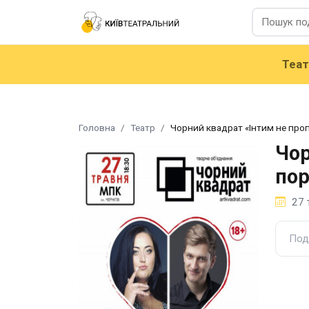
Теа
Головна
Театр
Чорний квадрат «Інтим не про
Чор
пор
27 
Под