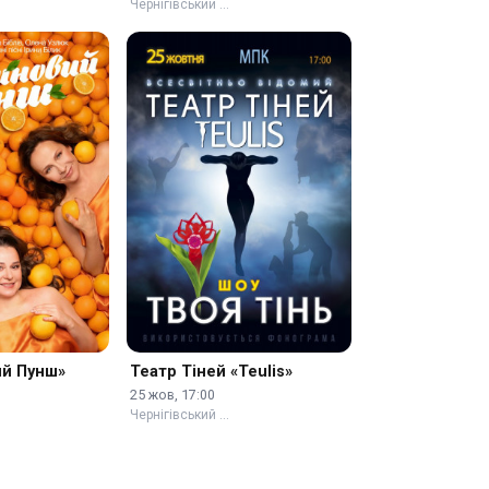
Чернігівський …
ий Пунш»
Театр Тіней «Teulis»
25 жов, 17:00
Чернігівський …