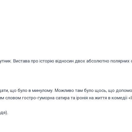
кутник. Вистава про історію відносин двох абсолютно полярних 
гадати, що було в минулому. Можливо там було щось, що допомо
им словом гостро-гуморна сатира та іронія на життя в комедії «
дя).