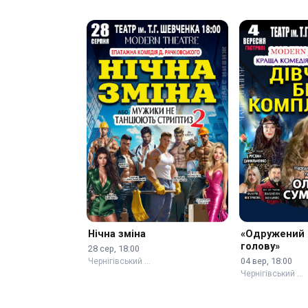
Нічна зміна
«Одружений 
голову»
28 сер, 18:00
04 вер, 18:00
Чернігівський …
Чернігівський …