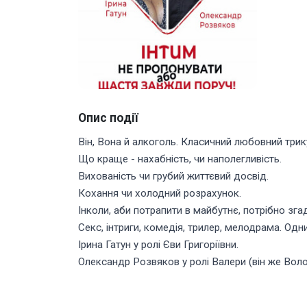
Опис події
Він, Вона й алкоголь. Класичний любовний три
Що краще - нахабність, чи наполегливість.
Вихованість чи грубий життєвий досвід.
Кохання чи холодний розрахунок.
Інколи, аби потрапити в майбутнє, потрібно з
Секс, інтриги, комедія, трилер, мелодрама. Одн
Ірина Гатун у ролі Єви Григоріївни.
Олександр Розвяков у ролі Валери (він же Воло