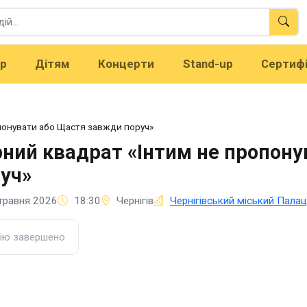
тр
Дітям
Концерти
Stand-up
Сертиф
понувати або Щастя завжди поруч»
ний квадрат «Інтим не пропон
уч»
травня 2026
18:30
Чернігів
Чернігівський міський Палац
ію завершено