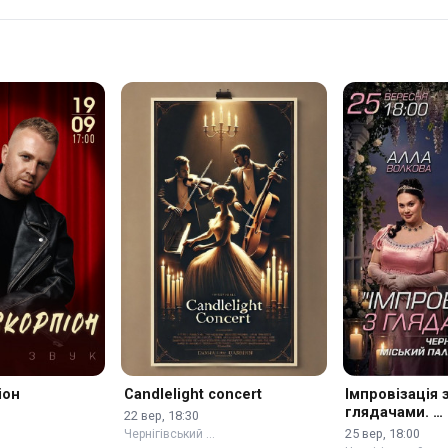
іон
Candlelight concert
Імпровізація 
глядачами. …
22 вер, 18:30
25 вер, 18:00
Чернігівський …