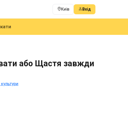
Київ
Вхід
ікати
увати або Щастя завжди
 культури