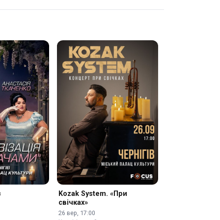
з
Kozak System. «При
свічках»
26 вер, 17:00