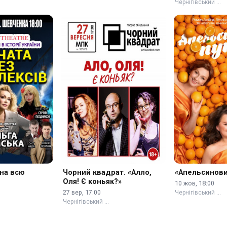
Чернігівський …
на всю
Чорний квадрат. «Алло,
«Апельсинов
Оля! Є коньяк?»
10 жов, 18:00
27 вер, 17:00
Чернігівський …
Чернігівський …