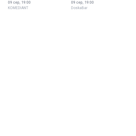
09 сер, 19:00
09 сер, 19:00
KOMEDIANT
DoskaBar
Стендап та вино на даху
Стендап 8x8
09 сер, 20:00
10 сер, 19:30
Creative quarter
Бочка Pub