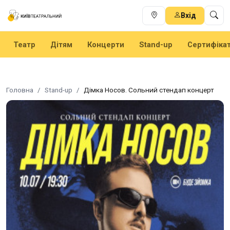
Вхід
Театр
Дітям
Концерти
Stand-up
Сертифіка
Головна
Stand-up
Дімка Носов. Сольний стендап концерт