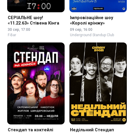
СЕРІАЛЬНЕ шоу!
Імпровізаційне шоу
«11.22.63» Стівена Кінга
«Королі крінжу»
30 сер, 17:00
09 сер, 16:00
F-Bar
Underground Standup Club
Стендап та коктейлі
Недільний Стендап