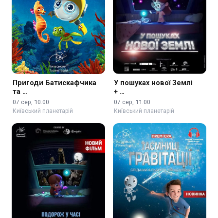
Пригоди Батискафчика
У пошуках нової Землі
та …
+ …
07 сер, 10:00
07 сер, 11:00
Київський планетарій
Київський планетарій