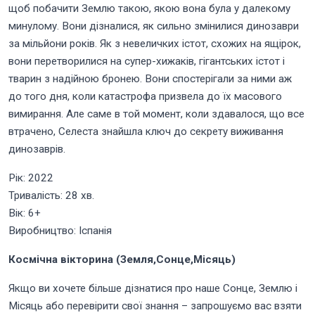
щоб побачити Землю такою, якою вона була у далекому
минулому. Вони дізналися, як сильно змінилися динозаври
за мільйони років. Як з невеличких істот, схожих на ящірок,
вони перетворилися на супер-хижаків, гігантських істот і
тварин з надійною бронею. Вони спостерігали за ними аж
до того дня, коли катастрофа призвела до їх масового
вимирання. Але саме в той момент, коли здавалося, що все
втрачено, Селеста знайшла ключ до секрету виживання
динозаврів.
Рік: 2022
Тривалість: 28 хв.
Вік: 6+
Виробництво: Іспанія
Космічна вікторина (Земля,Сонце,Місяць)
Якщо ви хочете більше дізнатися про наше Сонце, Землю і
Місяць або перевірити свої знання – запрошуємо вас взяти