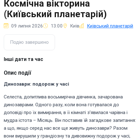
Космічна вікторина
(Київський планетарій)
09 липня 2026
13:00
Київ
Київський планетарій
Подію завершено
Інші дати та час
Опис події
Динозаври: подорож у часі
Селеста, допитлива восьмирічна дівчинка, зачарована
динозаврами. Одного разу, коли вона готувалася до
доповіді про їх вимирання, в її кімнаті з’явилася чарівна і
мудра істота – Місяць. Він поставив їй загадкове запитання:
а що, якщо серед нас все ще живуть динозаври? Разом
вони вирушили у грандіозну та дивовижну подорож у часі,