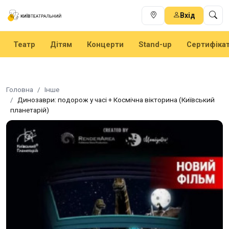
Вхід
Театр
Дітям
Концерти
Stand-up
Сертифіка
Головна
Інше
Динозаври: подорож у часі + Космічна вікторина (Київський
планетарій)