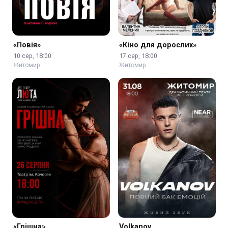
«Повія»
«Кіно для дорослих»
10 сер, 18:00
17 сер, 18:00
Житомир
Житомир
«Грішна»
Volkanov