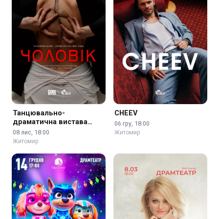
Танцювально-
CHEEV
драматична вистава
06 гру, 18:00
«Чоловік»
08 лис, 18:00
Житомир
Житомир