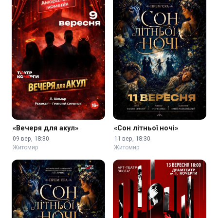
«Вечеря для акул»
«Сон літньої ночі»
09 вер, 18:30
11 вер, 18:30
Житомир
Житомир