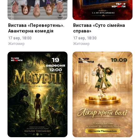
Вистава «Перевертень».
Вистава «Суто сімейна
Авантюрна комедія
справа»
17 вер, 18:00
17 вер, 18:30
Житомир
Житомир