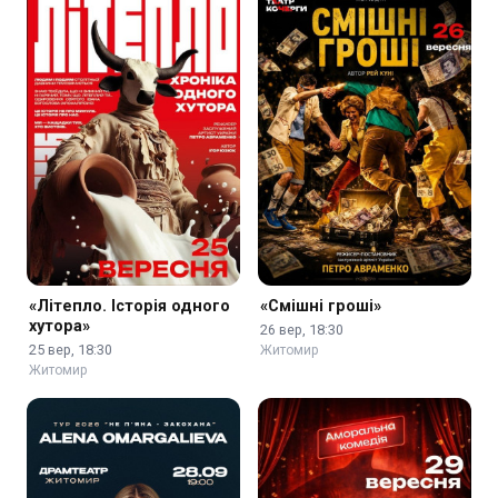
«Літепло. Історія одного
«Смішні гроші»
хутора»
26 вер, 18:30
25 вер, 18:30
Житомир
Житомир