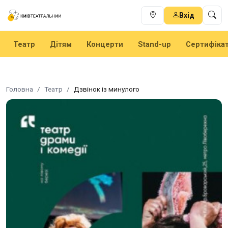
Вхід
Театр
Дітям
Концерти
Stand-up
Сертифіка
Головна
Театр
Дзвінок із минулого