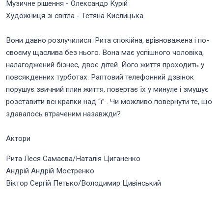
Музичне рішення - Олександр Курій
Художниця зі світла - Тетяна Кислицька
Вони давно розлучилися. Рита спокійна, врівноважена і по-
своєму щаслива без нього. Вона має успішного чоловіка,
налагоджений бізнес, двоє дітей. Його життя проходить у
повсякденних турботах. Раптовий телефонний дзвінок
порушує звичний плин життя, повертає їх у минуле і змушує
розставити всі крапки над “i” . Чи можливо повернути те, що
здавалось втраченим назавжди?
Актори
Рита Леся Самаєва/Наталія Циганенко
Андрій Андрій Мостренко
Віктор Сергій Петько/Володимир Цивінський