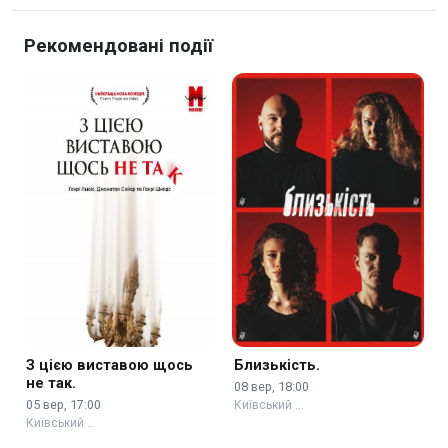
Рекомендовані події
З цією виставою щось
Близькість.
не так.
08 вер, 18:00
05 вер, 17:00
Київський …
Київський …