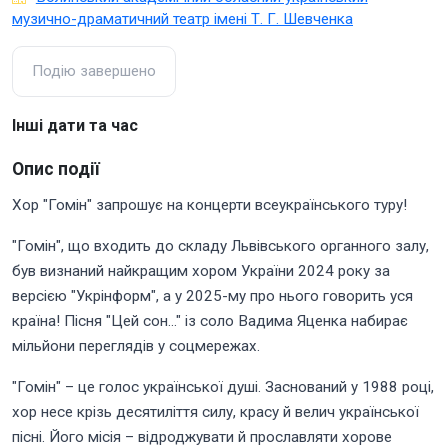
музично-драматичний театр імені Т. Г. Шевченка
Подію завершено
Інші дати та час
Опис події
Хор "Гомін" запрошує на концерти всеукраїнського туру!
"Гомін", що входить до складу Львівського органного залу,
був визнаний найкращим хором України 2024 року за
версією "Укрінформ", а у 2025-му про нього говорить уся
країна! Пісня "Цей сон…" із соло Вадима Яценка набирає
мільйони переглядів у соцмережах.
"Гомін" – це голос української душі. Заснований у 1988 році,
хор несе крізь десятиліття силу, красу й велич української
пісні. Його місія – відроджувати й прославляти хорове