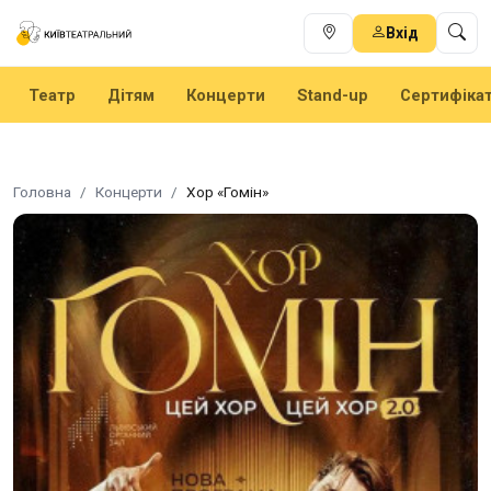
Вхід
Театр
Дітям
Концерти
Stand-up
Сертифіка
Головна
Концерти
Хор «Гомін»