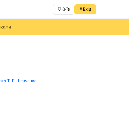
Київ
Вхід
ікати
тр Т. Г. Шевченка