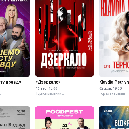
ту правду
«Дзеркало»
Klavdia Petriv
16 вер, 18:00
02 жов, 19:00
…
Тернопільський …
Тернопільський …