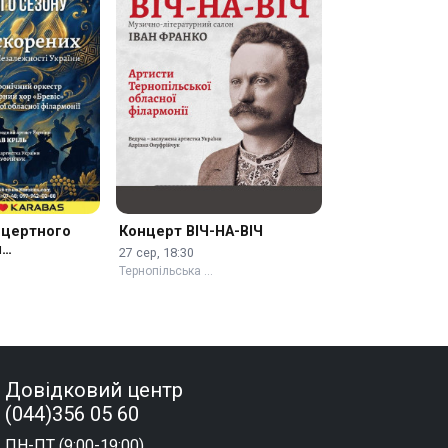
нцертного
Концерт ВІЧ-НА-ВІЧ
я
27 сер, 18:30
Тернопільська …
Довідковий центр
(044)356 05 60
ПН-ПТ (9:00-19:00)