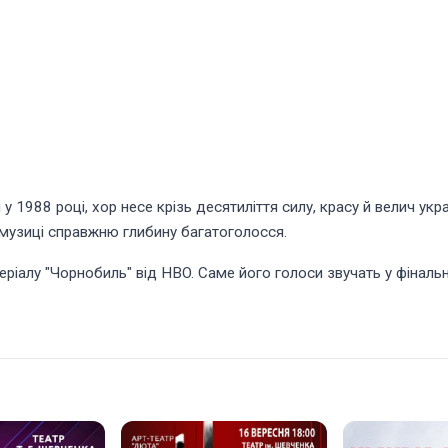
у 1988 році, хор несе крізь десятиліття силу, красу й велич укра
музиці справжню глибину багатоголосся.
ріалу "Чорнобиль" від HBO. Саме його голоси звучать у фінальній