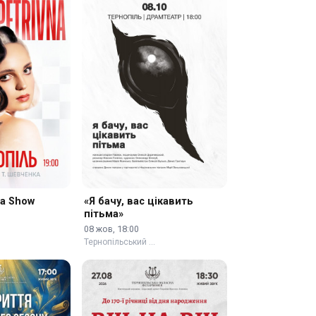
na Show
«Я бачу, вас цікавить
пітьма»
08 жов, 18:00
Тернопільський …