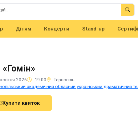
тр
Дітям
Концерти
Stand-up
Сертиф
 «Гомін»
жовтня 2026
19:00
Тернопіль
нопільський академічний обласний український драматичний теа
Купити квиток