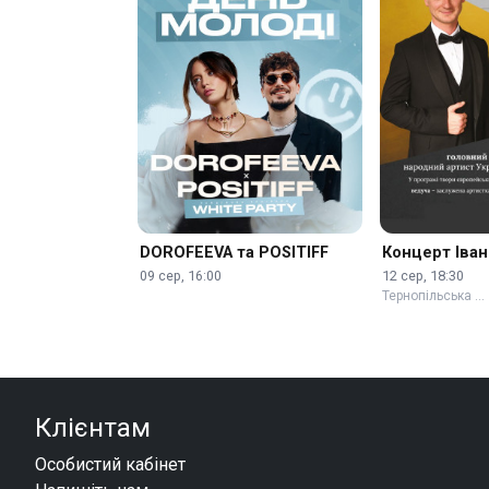
DOROFEEVA та POSITIFF
Концерт Іва
09 сер, 16:00
12 сер, 18:30
Тернопільська …
Клієнтам
Особистий кабінет