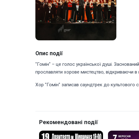
Опис події
"Гомін" – це голос української душі. Заснований 
прославляти хорове мистецтво, відкриваючи в 
Хор "Гомін" записав саундтрек до культового се
Рекомендовані події