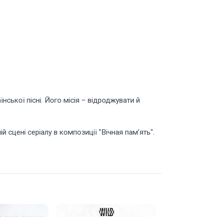
їнської пісні. Його місія – відроджувати й
 сцені серіалу в композиції "Вічная пам’ять".