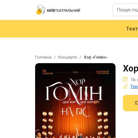
Теа
Головна
Концерти
Хор «Гомін»
Хор
16 
Тер