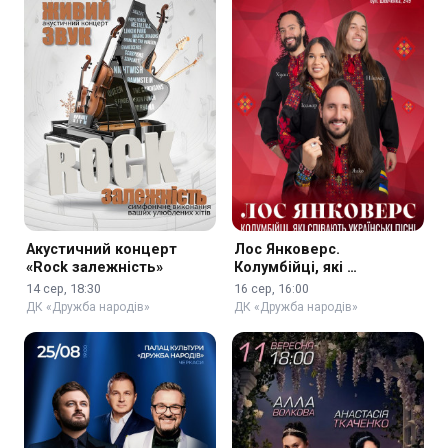
Акустичний концерт
Лос Янковерс.
«Rock залежність»
Колумбійці, які …
14 сер, 18:30
16 сер, 16:00
ДК «Дружба народів»
ДК «Дружба народів»