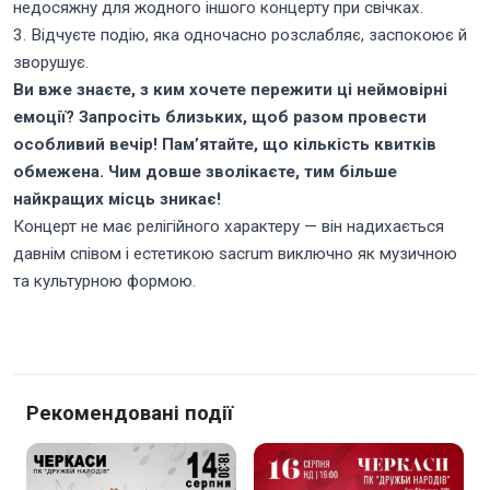
недосяжну для жодного іншого концерту при свічках.
3. Відчуєте подію, яка одночасно розслабляє, заспокоює й
зворушує.
Ви вже знаєте, з ким хочете пережити ці неймовірні
емоції? Запросіть близьких, щоб разом провести
особливий вечір! Пам’ятайте, що кількість квитків
обмежена. Чим довше зволікаєте, тим більше
найкращих місць зникає!
Концерт не має релігійного характеру — він надихається
давнім співом і естетикою sacrum виключно як музичною
та культурною формою.
Рекомендовані події