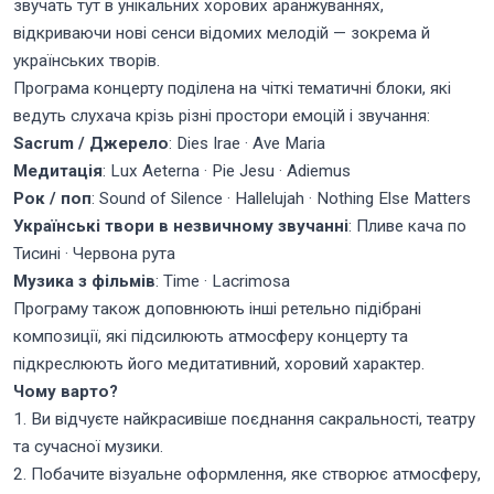
звучать тут в унікальних хорових аранжуваннях,
відкриваючи нові сенси відомих мелодій — зокрема й
українських творів.
Програма концерту поділена на чіткі тематичні блоки, які
ведуть слухача крізь різні простори емоцій і звучання:
Sacrum / Джерело
: Dies Irae · Ave Maria
Медитація
: Lux Aeterna · Pie Jesu · Adiemus
Рок / поп
: Sound of Silence · Hallelujah · Nothing Else Matters
Українські твори в незвичному звучанні
: Пливе кача по
Тисині · Червона рута
Музика з фільмів
: Time · Lacrimosa
Програму також доповнюють інші ретельно підібрані
композиції, які підсилюють атмосферу концерту та
підкреслюють його медитативний, хоровий характер.
Чому варто?
1. Ви відчуєте найкрасивіше поєднання сакральності, театру
та сучасної музики.
2. Побачите візуальне оформлення, яке створює атмосферу,