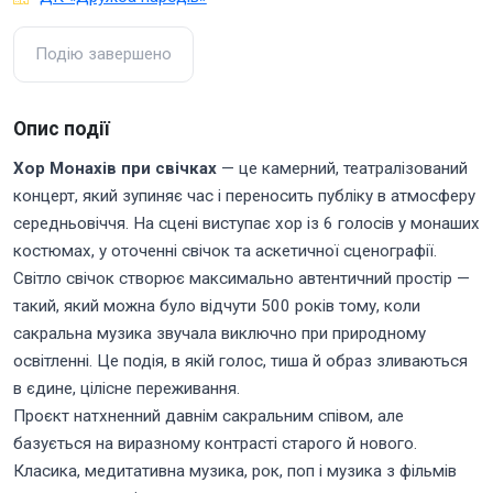
Подію завершено
Опис події
Хор Монахів при свічках
— це камерний, театралізований
концерт, який зупиняє час і переносить публіку в атмосферу
середньовіччя. На сцені виступає хор із 6 голосів у монаших
костюмах, у оточенні свічок та аскетичної сценографії.
Світло свічок створює максимально автентичний простір —
такий, який можна було відчути 500 років тому, коли
сакральна музика звучала виключно при природному
освітленні. Це подія, в якій голос, тиша й образ зливаються
в єдине, цілісне переживання.
Проєкт натхненний давнім сакральним співом, але
базується на виразному контрасті старого й нового.
Класика, медитативна музика, рок, поп і музика з фільмів