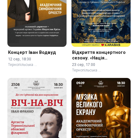
Концерт Іван Водвуд
Відкриття концертного
сезону. «Нація
12 сер, 18:30
нескорених»
23 сер, 17:00
Тернопільська …
Тернопільська …