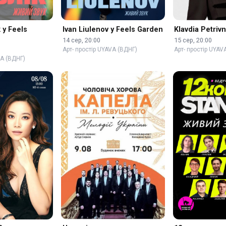
 у Feels
Ivan Liulenov у Feels Garden
Klavdia Petriv
14 сер, 20:00
15 сер, 20:00
Арт- простір UYAVA (ВДНГ)
Арт- простір UYAV
VA (ВДНГ)