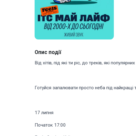
Опис події
Від хітів, під які ти ріс, до треків, які попу
Готуйся запалювати просто неба під найкращі 
17 липня
Початок 17:00