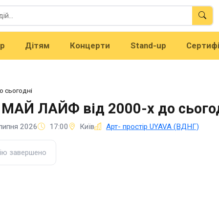
тр
Дітям
Концерти
Stand-up
Сертиф
о сьогодні
 МАЙ ЛАЙФ від 2000-х до сього
липня 2026
17:00
Київ
Арт- простір UYAVA (ВДНГ)
ію завершено