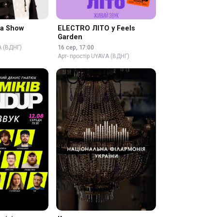
na Show
ELECTRO ЛІТО у Feels
Garden
16 сер, 17:00
A (ВДНГ)
Арт- простір UYAVA (ВДНГ)