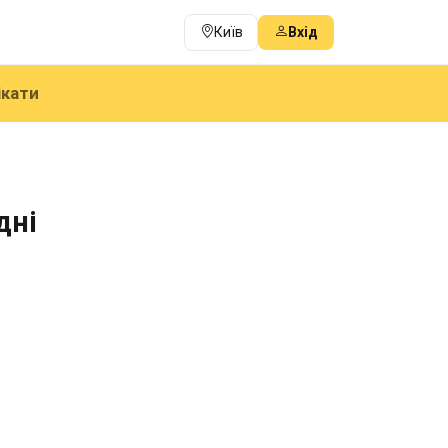
Київ
Вхід
ікати
дні