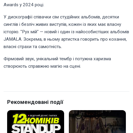
Awards у 2024 році.
У дискографії співачки сім студійних альбомів, десятки
синглів і безліч живих виступів, кожен із яких має власну
історію. "Рух мій" — новий і один із найособистіших альбомів
JAMALA. Зокрема, в ньому артистка говорить про кохання,
власні страхи та самотність.
Фірмовий звук, унікальний тембр і потужна харизма
створюють справжню магію на сцені.
Рекомендовані події