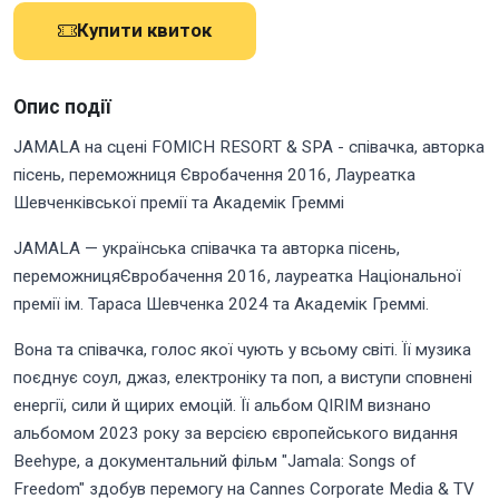
Купити квиток
Опис події
JAMALA на сцені FOMICH RESORT & SPA - співачка, авторка
пісень, переможниця Євробачення 2016, Лауреатка
Шевченківської премії та Академік Греммі
JAMALA — українська співачка та авторка пісень,
переможницяЄвробачення 2016, лауреатка Національної
премії ім. Тараса Шевченка 2024 та Академік Греммі.
Вона та співачка, голос якої чують у всьому світі. Її музика
поєднує соул, джаз, електроніку та поп, а виступи сповнені
енергії, сили й щирих емоцій. Її альбом QIRIM визнано
альбомом 2023 року за версією європейського видання
Beehype, а документальний фільм "Jamala: Songs of
Freedom" здобув перемогу на Cannes Corporate Media & TV