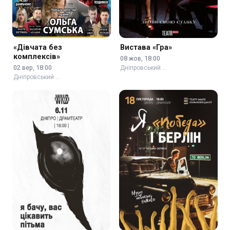
«Дівчата без
Вистава «Гра»
комплексів»
08 жов, 18:00
02 вер, 18:00
Дніпровський …
Дніпровський …