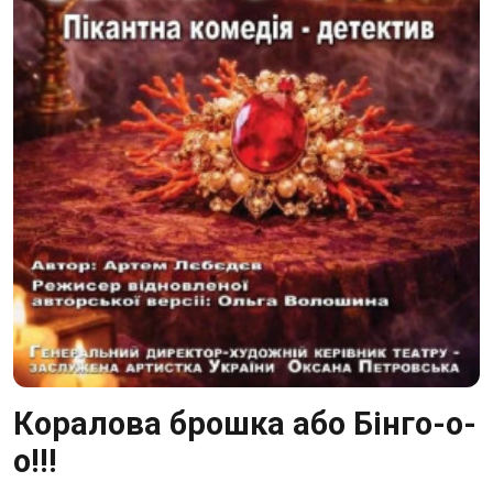
Коралова брошка або Бінго-о-
о!!!