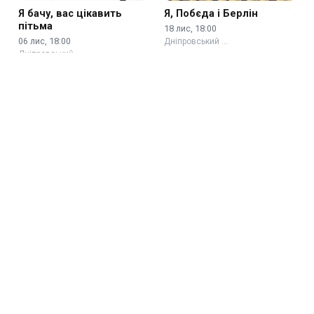
Я бачу, вас цікавить
Я, Побєда і Берлін
пітьма
18 лис, 18:00
06 лис, 18:00
Дніпровський …
Дніпровський …
Вистава «Столик на
Мадам Рубінштейн -
трьох» - …
історія …
08 сер, 18:00
15 сер, 16:00