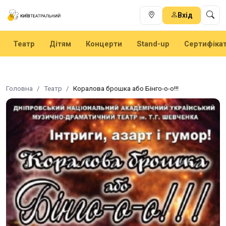
Вхід
Театр
Дітям
Концерти
Stand-up
Сертифіка
Головна
Театр
Коралова брошка або Бінго-о-о!!!