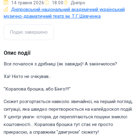
14 травня 2026
18:00
Дніпро
Дніпровський національний академічний український
музично-драматичний театр ім. Т.Г.Шевченка
Подію завершено
Опис події
Все почалося з дрібниці (як завжди)! А закінчилося?
Ха! Ніхто не очікував...
"Коралова брошка, або Бінго!!!"
Сюжет розгортається навколо звичайної, на перший погляд,
ситуації, яка швидко перетворюється на калейдоскоп подій.
У центрі уваги- історія, де переплітаються пошуки зниклої
коштовності... Коралова брошка тут стає не просто
прикрасою, а справжнім "двигуном" сюжету!