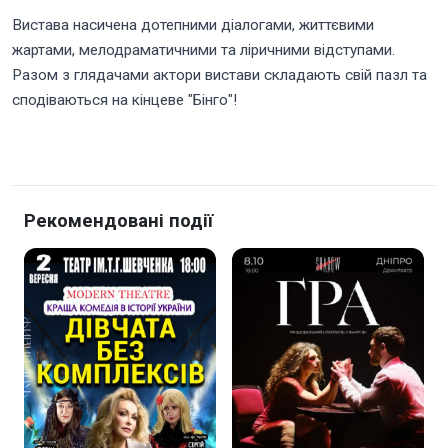
Вистава насичена дотепними діалогами, життєвими
жартами, мелодраматичними та ліричними відступами.
Разом з глядачами актори вистави складають свій пазл та
сподіваються на кінцеве "Бінго"!
Рекомендовані події