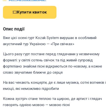
Купити квиток
Опис події
Вже цієї осені гурт Kozak System вирушає в особливий
акустичний тур Україною — «При свічках»
Цього разу гурт постане перед глядачами у незвичному
форматі: у світлі сотень свічок та під живий супровід
фортепіано знайомі пісні відкриються по-новому, а кожне
слово звучатиме ближче до серця
На вас чекають концерти, де є лише музика, сотні вогників і
емоції, які неможливо підробити
Кожна зустріч стане теплою та щирою, де артист і глядач
говорять однією мовою — мовою пісні