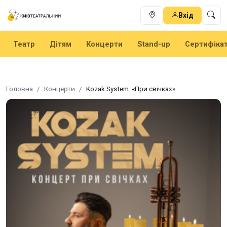
Вхід
Театр
Дітям
Концерти
Stand-up
Сертифіка
Головна
Концерти
Kozak System. «При свічках»