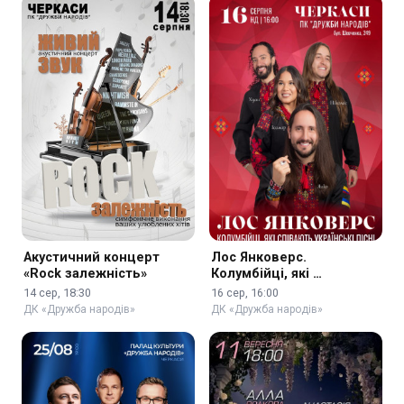
Акустичний концерт
Лос Янковерс.
«Rock залежність»
Колумбійці, які …
14 сер, 18:30
16 сер, 16:00
ДК «Дружба народів»
ДК «Дружба народів»