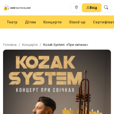
Вхід
Театр
Дітям
Концерти
Stand-up
Сертифіка
Головна
Концерти
Kozak System. «При свічках»