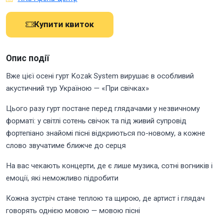
Купити квиток
Опис події
Вже цієї осені гурт Kozak System вирушає в особливий
акустичний тур Україною — «При свічках»
Цього разу гурт постане перед глядачами у незвичному
форматі: у світлі сотень свічок та під живий супровід
фортепіано знайомі пісні відкриються по-новому, а кожне
слово звучатиме ближче до серця
На вас чекають концерти, де є лише музика, сотні вогників і
емоції, які неможливо підробити
Кожна зустріч стане теплою та щирою, де артист і глядач
говорять однією мовою — мовою пісні