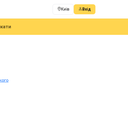
Київ
Вхід
ікати
кого