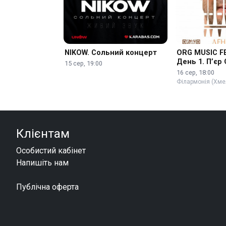
NIKOW. Сольний концерт
ORG MUSIC FE
День 1. П’єр
15 сер, 19:00
(Франція)
16 сер, 18:00
Філармонія (Хме
Клієнтам
Особистий кабінет
Напишіть нам
Публічна оферта