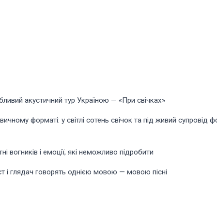
обливий акустичний тур Україною — «При свічках»
ичному форматі: у світлі сотень свічок та під живий супровід ф
ні вогників і емоції, які неможливо підробити
ст і глядач говорять однією мовою — мовою пісні