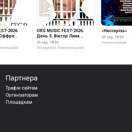
ST-2026.
ORG MUSIC FEST-2026.
«Насскрізь»
 Оффре
День 5. Віктор Лияк …
30 сер, 18:00
29 сер, 18:00
Хмельницький …
льницький)
Філармонія (Хмельницький)
Партнера
Трафік-сайтам
Організаторам
Площадкам