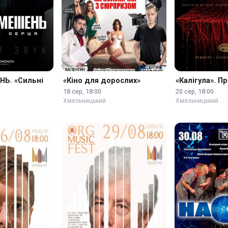
Ь. «Сильні
«Кіно для дорослих»
«Калігула». П
18 сер, 18:00
20 сер, 18:00
Хмельницький …
Хмельницький …