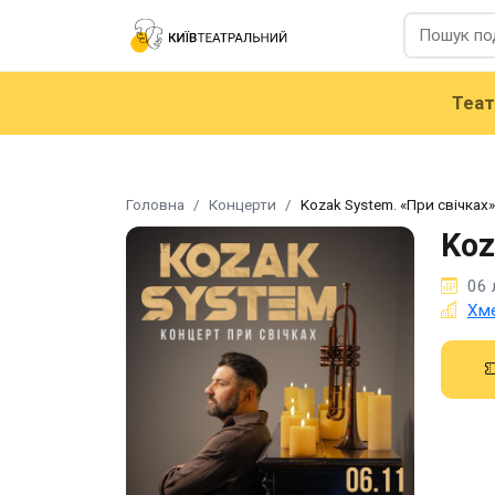
Теа
Головна
Концерти
Kozak System. «При свічках»
Koz
06 
Хме