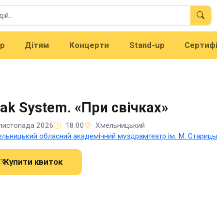
тр
Дітям
Концерти
Stand-up
Сертиф
ak System. «При свічках»
листопада 2026
18:00
Хмельницький
льницький обласний академічний муздрамтеатр ім. М. Стариць
Купити квиток