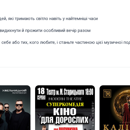
й, які тримають світло навіть у найтемніші часи
 видихнути й прожити особливий вечір разом
я себе або тих, кого любите, і станьте частиною цієї музичної п