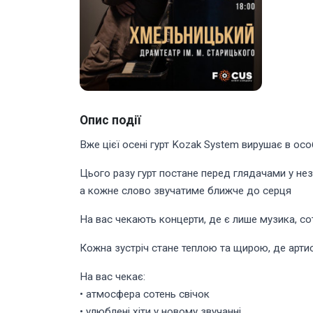
Опис події
Вже цієї осені гурт Kozak System вирушає в ос
Цього разу гурт постане перед глядачами у незв
а кожне слово звучатиме ближче до серця
На вас чекають концерти, де є лише музика, сот
Кожна зустріч стане теплою та щирою, де арти
На вас чекає:
• атмосфера сотень свічок
• улюблені хіти у новому звучанні