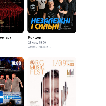
рем'єра
Концерт
23 сер, 18:00
Хмельницький …