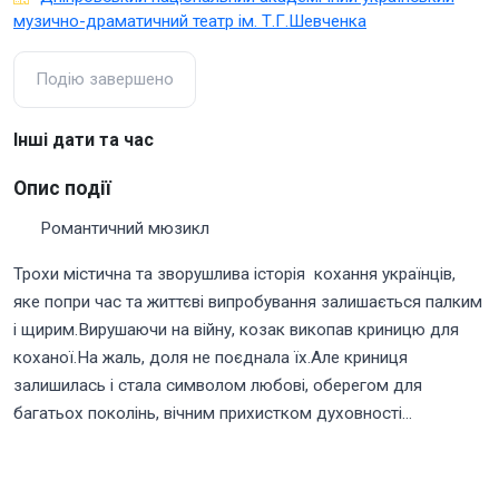
музично-драматичний театр ім. Т.Г.Шевченка
Подію завершено
Інші дати та час
Опис події
Романтичний мюзикл
Трохи містична та зворушлива історія кохання українців,
яке попри час та життєві випробування залишається палким
і щирим.Вирушаючи на війну, козак викопав криницю для
коханої.На жаль, доля не поєднала їх.Але криниця
залишилась і стала символом любові, оберегом для
багатьох поколінь, вічним прихистком духовності...