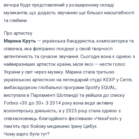
вечора буде представлений у розширеному складі
музикантів, що додасть звучанню ще більшої масштабності
та глибини.
Про артистку
Марина Круть
— українська бандуристка, композиторка та
співачка, яка філігранно поєднує у своїй творчості
автентичність та сучасне звучання. Сьогодні вона є однією з
найвиразніших артисток країни, місія якої — нести голос
України у світ через музику. Марина стала третьою
українською артисткою на легендарній студії KEXP у Сіетлі,
амбасадоркою глобальної програми Spotify EQUAL,
виступала в Парламенті Шотландії та увійшла до списку
Forbes «30 до 30». З 2014 року вона веде активну
волонтерську діяльність, а у 2025 році стала однією з
співзасновниць благодійного фестивалю «ЧекаFest» у
пам'ять про бойову медикиню Ірину Цибух.
Чому варто бути тут?