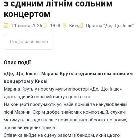
з єдиним літнім сольним
концертом
11 липня 2026
19:00
Київ
Простір ”Де, Що, Інше”
Подію завершено
Опис події
«Де, Що, Інше»: Марина Круть з єдиним літнім сольним
концертом у Києві
Марина Круть у новому мультипросторі «Де, Що, Інше»
дасть єдиний сольний виступ цього літа.
На концерті пролунають усі найвідоміші та найулюбленіші
пісні Марини. Окрім добре знайомих композицій, слухачі
матимуть нагоду вперше почути кілька абсолютно нових,
ще не випущених треків.
Співачка вийде на сцену разом із бендом, який цього