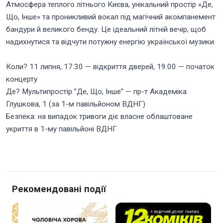
Атмосфера теплого літнього Києва, унікальний простір «Де,
Що, Інше» та проникливий вокал під магічний акомпанемент
бандури й великого бенду. Це ідеальний літній вечір, щоб
надихнутися та відчути потужну енергію української музики.
Коли? 11 липня, 17:30 — відкриття дверей, 19:00 — початок
концерту
Де? Мультипростір ”Де, Що, Інше” — пр-т Академіка
Глушкова, 1 (за 1-м павільйоном ВДНГ)
Безпека: на випадок тривоги діє власне облаштоване
укриття в 1-му павільйоні ВДНГ
Рекомендовані події