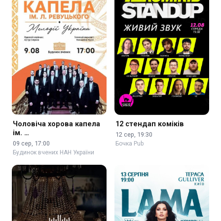
Чоловіча хорова капела
12 стендап коміків
ім. …
12 сер, 19:30
09 сер, 17:00
Бочка Pub
Будинок вчених НАН України