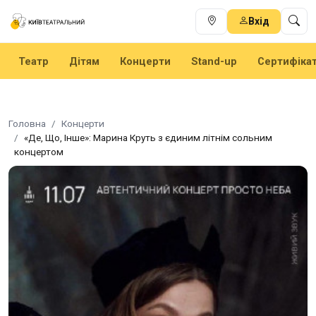
Вхід
Театр
Дітям
Концерти
Stand-up
Сертифіка
Головна
Концерти
«Де, Що, Інше»: Марина Круть з єдиним літнім сольним
концертом