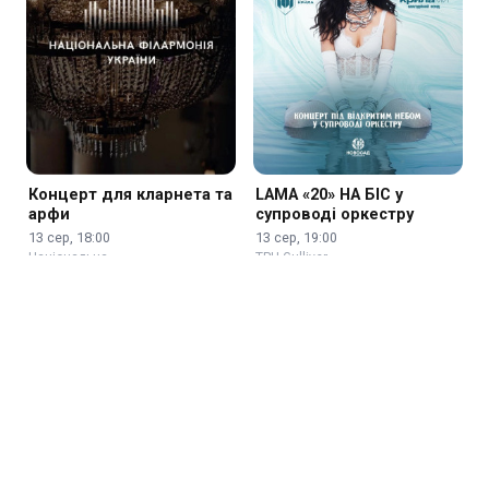
Концерт для кларнета та
LAMA «20» НА БІС у
арфи
супроводі оркестру
13 сер, 18:00
13 сер, 19:00
Національна …
ТРЦ Gulliver