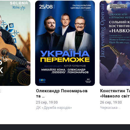
к
Олександр Пономарьов
Констянтин Т
та …
«Навколо світ
25 сер, 19:00
26 сер, 19:00
ДК «Дружба народів»
Черкаська …