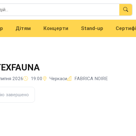
тр
Дітям
Концерти
Stand-up
Сертиф
TEXFAUNA
липня 2026
19:00
Черкаси
FABRICA NOIRE
ію завершено