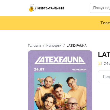
Теа
Головна
Концерти
LATEXFAUNA
LA
24 
Под