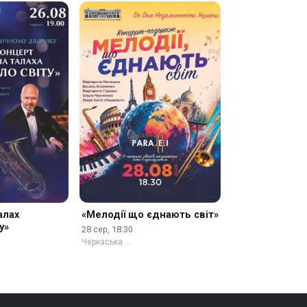
алах
«Мелодії що єднають світ»
у»
28 сер, 18:30
Черкаська …