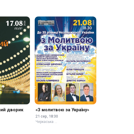
ний дворик
«З молитвою за Україну»
21 сер, 18:30
Черкаська …