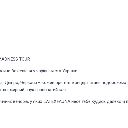
MADNESS TOUR
иве божевілля у чарівні міста України.
еса, Дніпро, Черкаси – кожен open-air концерт стане подорожжю у
тло, жирний звук і пресвятий кач.
тичних вечорів, у яких LATEXFAUNA несе тебе кудись далеко й п