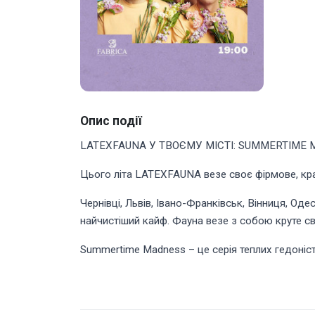
Опис події
LATEXFAUNA У ТВОЄМУ МІСТІ: SUMMERTIME 
Цього літа LATEXFAUNA везе своє фірмове, крас
Чернівці, Львів, Івано-Франківськ, Вінниця, Од
найчистіший кайф. Фауна везе з собою круте сві
Summertime Madness – це серія теплих гедоніс