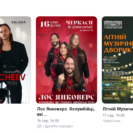
Лос Янковерс. Колумбійці,
Літній Музич
які …
17 сер, 19:00
16 сер, 16:00
Черкаська …
ДК «Дружба народів»