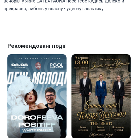
вечорів, у яких LATEXFAUNA несе тебе кудись далеко й
прекрасно, либонь у власну чудесну галактику
Рекомендовані події