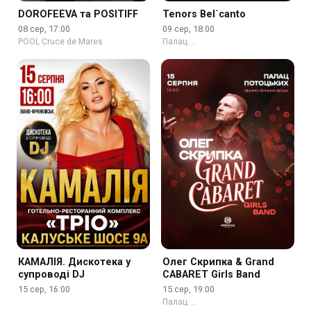
DOROFEEVA та POSITIFF
Tenors Bel`canto
08 сер, 17:00
09 сер, 18:00
POOL Cruce de Mares
Палац …
КАМАЛІЯ. Дискотека у
Олег Скрипка & Grand
супроводі DJ
CABARET Girls Band
15 сер, 16:00
15 сер, 19:00
Палац …