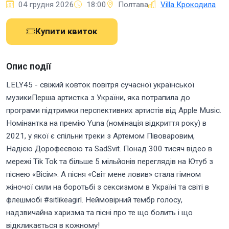
04 грудня 2026
18:00
Полтава
Villa Крокодила
Купити квиток
Опис події
LELY45 - свіжий ковток повітря сучасної української
музикиПерша артистка з України, яка потрапила до
програми підтримки перспективних артистів від Apple Music.
Номінантка на премію Yuna (номінація відкриття року) в
2021, у якої є спільни треки з Артемом Півоваровим,
Надією Дорофеєвою та SadSvit. Понад 300 тисяч відео в
мережі Tik Tok та більше 5 мільйонів переглядів на Ютуб з
піснею «Вісім». А пісня «Світ мене ловив» стала гімном
жіночої сили на боротьбі з сексизмом в Україні та світі в
флешмобі #sitlikeagirl. Неймовірний тембр голосу,
надзвичайна харизма та пісні про те що болить і що
відкликається в кожному!