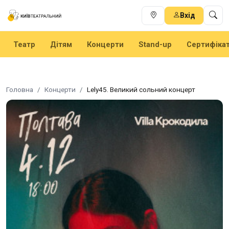
Вхід
Театр
Дітям
Концерти
Stand-up
Сертифіка
Головна
Концерти
Lely45. Великий сольний концерт