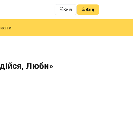
Київ
Вхід
ікати
дійся, Люби»