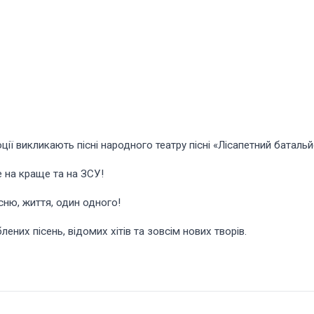
ції викликають пісні народного театру пісні «Лісапетний батальй
 на краще та на ЗСУ!
сню, життя, один одного!
ених пісень, відомих хітів та зовсім нових творів.