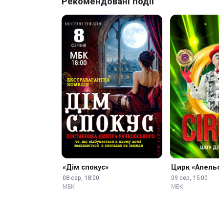
Рекомендовані події
«Дім спокус»
Цирк «Апель
08 сер, 18:00
09 сер, 15:00
МБК
МБК