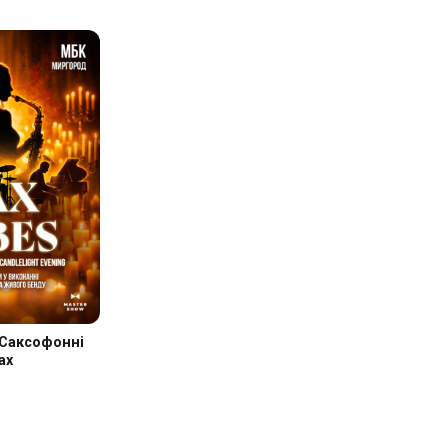
 Саксофонні
ах