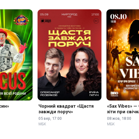
син»
Чорний квадрат «Щастя
«Sax Vibes» —
завжди поруч»
хіти при свічк
05 вер, 17:00
08 жов, 18:00
МБК
МБК