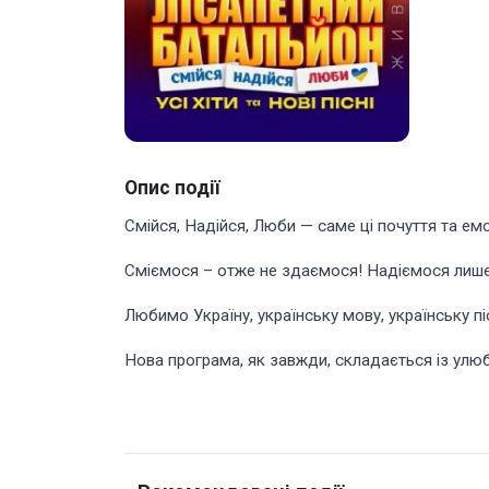
Опис події
Смійся, Надійся, Люби — саме ці почуття та емо
Сміємося – отже не здаємося! Надіємося лише
Любимо Україну, українську мову, українську пі
Нова програма, як завжди, складається із улюбл