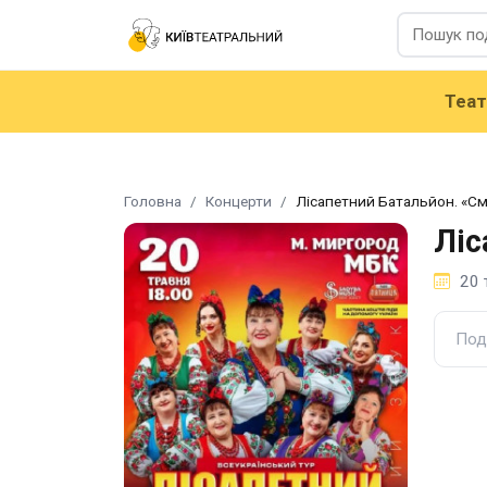
Теа
Головна
Концерти
Лісапетний Батальйон. «См
Ліс
20 
Под