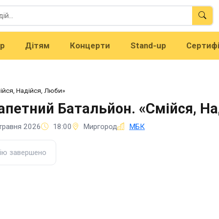
тр
Дітям
Концерти
Stand-up
Сертиф
ійся, Надійся, Люби»
апетний Батальйон. «Смійся, На
травня 2026
18:00
Миргород
МБК
ію завершено