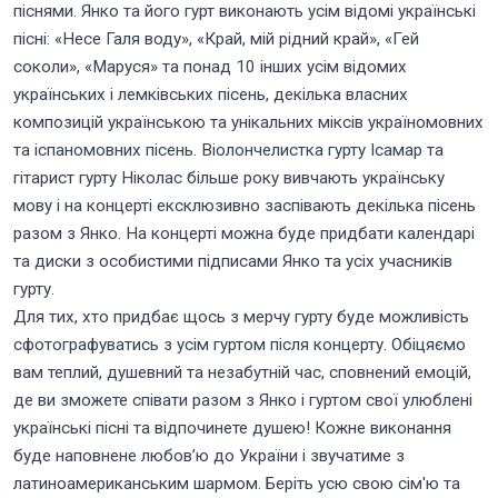
піснями. Янко та його гурт виконають усім відомі українські
пісні: «Несе Галя воду», «Край, мій рідний край», «Гей
соколи», «Маруся» та понад 10 інших усім відомих
українських і лемківських пісень, декілька власних
композицій українською та унікальних міксів україномовних
та іспаномовних пісень. Віолончелистка гурту Ісамар та
гітарист гурту Ніколас більше року вивчають українську
мову і на концерті ексклюзивно заспівають декілька пісень
разом з Янко. На концерті можна буде придбати календарі
та диски з особистими підписами Янко та усіх учасників
гурту.
Для тих, хто придбає щось з мерчу гурту буде можливість
сфотографуватись з усім гуртом після концерту. Обіцяємо
вам теплий, душевний та незабутній час, сповнений емоцій,
де ви зможете співати разом з Янко і гуртом свої улюблені
українські пісні та відпочинете душею! Кожне виконання
буде наповнене любов’ю до України і звучатиме з
латиноамериканським шармом. Беріть усю свою сім'ю та