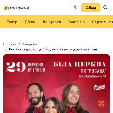
Вхід
Театр
Дітям
Концерти
Stand-up
Сертифіка
Головна
Концерти
Лос Янковерс. Колумбійці, які співають українські пісні