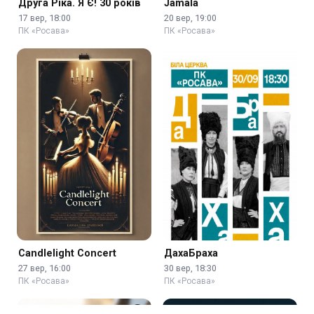
Друга Ріка. Я Є! 30 років
Jamala
17 вер, 18:00
20 вер, 19:00
ПК «Росава»
ПК «Росава»
Candlelight Concert
ДахаБраха
27 вер, 16:00
30 вер, 18:30
ПК «Росава»
ПК «Росава»