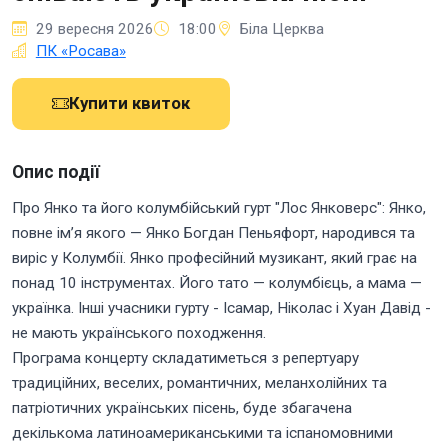
29 вересня 2026
18:00
Біла Церква
ПК «Росава»
Купити квиток
Опис події
Про Янко та його колумбійський гурт "Лос Янковерс": Янко,
повне ім’я якого — Янко Богдан Пеньяфорт, народився та
виріс у Колумбії. Янко професійний музикант, який грає на
понад 10 інструментах. Його тато — колумбієць, а мама —
українка. Інші учасники гурту - Ісамар, Ніколас і Хуан Давід -
не мають українського походження.
Програма концерту складатиметься з репертуару
традиційних, веселих, романтичних, меланхолійних та
патріотичних українських пісень, буде збагачена
декількома латиноамериканськими та іспаномовними